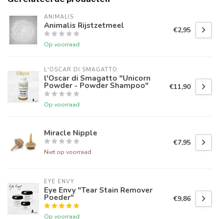
ANIMALIS
Animalis Rijstzetmeel
€2,95
Op voorraad
L'OSCAR DI SMAGATTO
l'Oscar di Smagatto "Unicorn
Powder - Powder Shampoo"
€11,90
Op voorraad
Miracle Nipple
€7,95
Niet op voorraad
EYE ENVY
Eye Envy "Tear Stain Remover
Poeder"
€9,86
Op voorraad