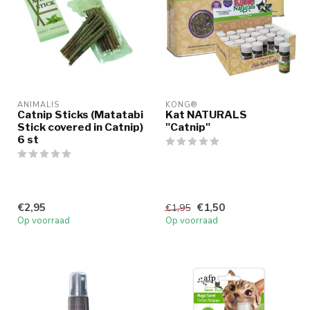
ANIMALIS
KONG®
Catnip Sticks (Matatabi
Kat NATURALS
Stick covered in Catnip)
"Catnip"
6 st
€2,95
€1,50
€1,95
Op voorraad
Op voorraad