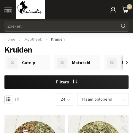
0
MENU
Home
/
Apotheek
/
Kruiden
Kruiden
Catnip
Matatabi
Mint
Filters