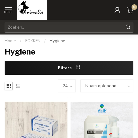
0
MENU
Home
/
FOKKEN
/
Hygiene
Hygiene
Filters