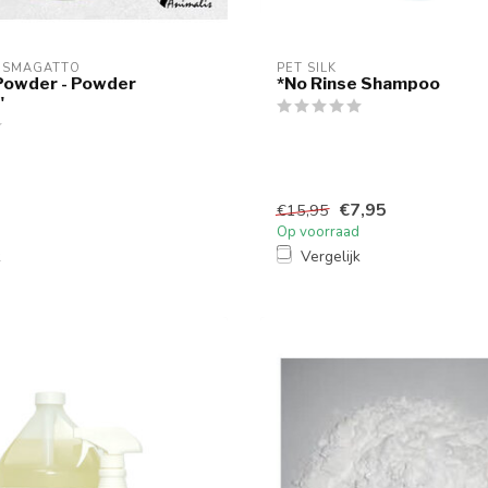
I SMAGATTO
PET SILK
Powder - Powder
*No Rinse Shampoo
"
€7,95
€15,95
Op voorraad
k
Vergelijk