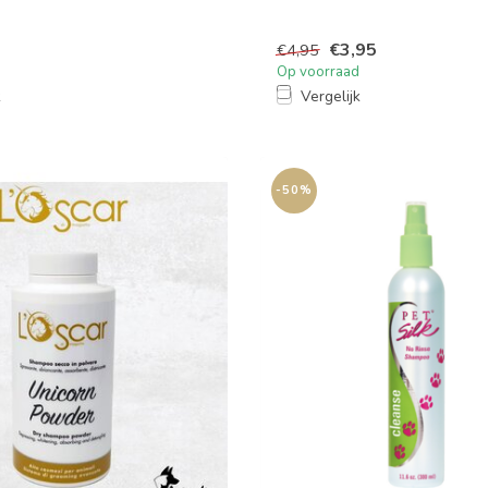
of...
€3,95
€4,95
Op voorraad
k
Vergelijk
-50%