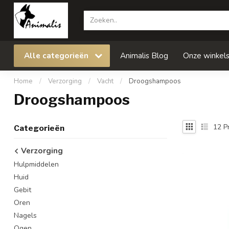
Alle categorieën
Animalis Blog
Onze winkel
Home
/
Verzorging
/
Vacht
/
Droogshampoos
Droogshampoos
12
P
Categorieën
Verzorging
Hulpmiddelen
Huid
Gebit
Oren
Nagels
Ogen