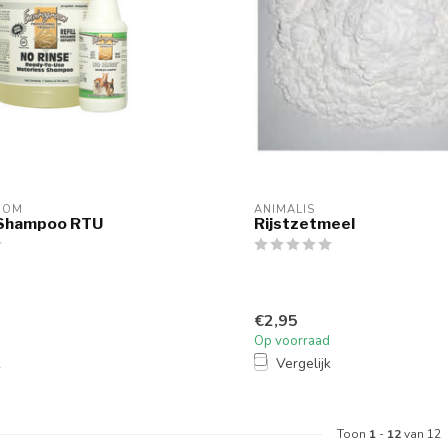
OOM
ANIMALIS
 Shampoo RTU
Rijstzetmeel
€2,95
Op voorraad
k
Vergelijk
Toon
1
-
12
van 12