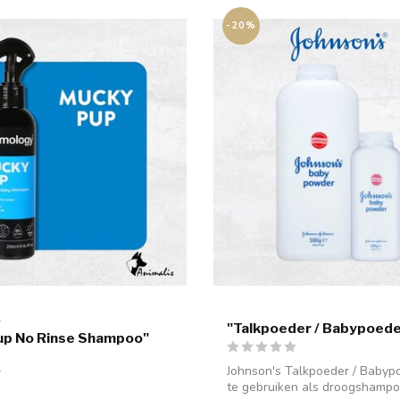
-20%
Y
"Talkpoeder / Babypoede
up No Rinse Shampoo"
Johnson's Talkpoeder / Babyp
te gebruiken als droogshampo