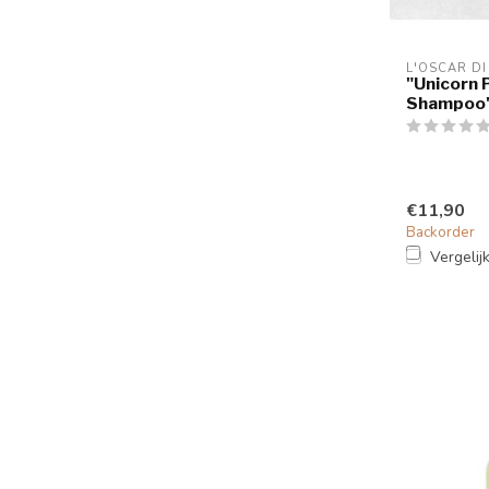
L'OSCAR D
"Unicorn 
Shampoo
€11,90
Backorder
Vergelij