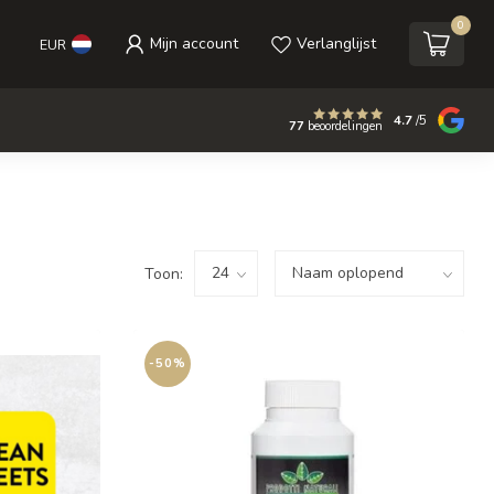
0
Mijn account
Verlanglijst
EUR
4.7
/5
77
beoordelingen
Toon:
-50%