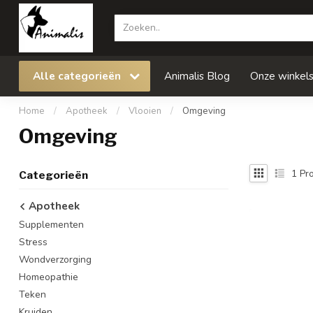
Alle categorieën
Animalis Blog
Onze winkel
Home
/
Apotheek
/
Vlooien
/
Omgeving
Omgeving
1
Pro
Categorieën
Apotheek
Supplementen
Stress
Wondverzorging
Homeopathie
Teken
Kruiden