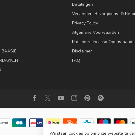
Betalingen
Verzenden, Bezorgdienst & Reto
Privacy Policy
Algemene Voorwaarden
Procedure Incasso Openstaande
& BAASJE
Disclaimer
RBAKKEN
FAQ
N
Wij slaan cookies op om onze website te ver
© Copyright 2026 Animalis