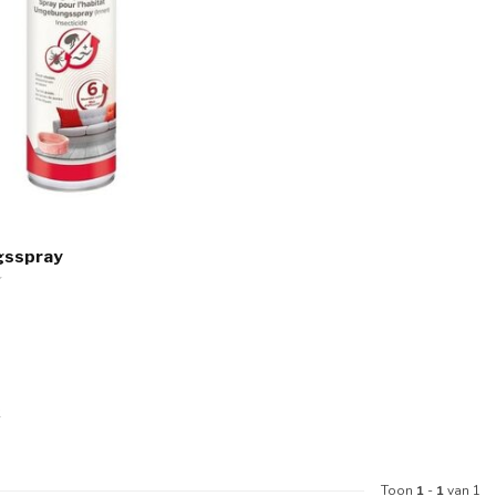
sspray
k
Toon
1
-
1
van 1