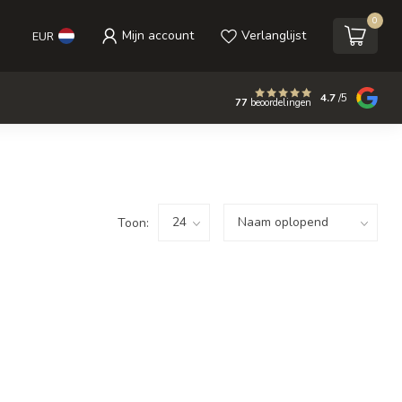
0
Mijn account
Verlanglijst
EUR
4.7
/5
77
beoordelingen
Toon: