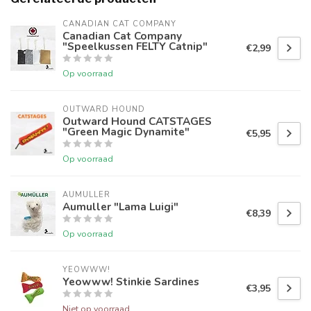
CANADIAN CAT COMPANY
Canadian Cat Company
"Speelkussen FELTY Catnip"
€2,99
Op voorraad
OUTWARD HOUND
Outward Hound CATSTAGES
"Green Magic Dynamite"
€5,95
Op voorraad
AUMULLER
Aumuller "Lama Luigi"
€8,39
Op voorraad
YEOWWW!
Yeowww! Stinkie Sardines
€3,95
Niet op voorraad