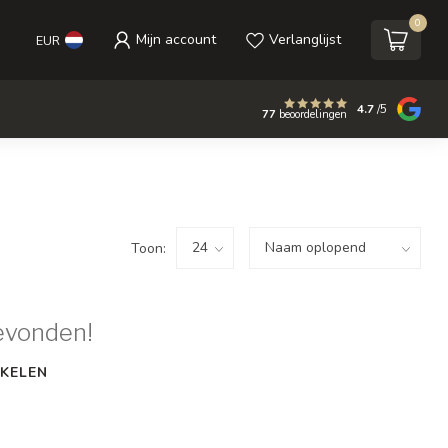
0
Mijn account
Verlanglijst
EUR
4.7
/5
77
beoordelingen
Toon:
evonden!
KELEN