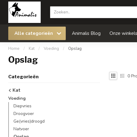
Alle categorieën
Animalis Blog
Onze winkel
Home
/
Kat
/
Voeding
/
Opslag
Opslag
0
Pro
Categorieën
Kat
Voeding
Diepvries
Droogvoer
Ge(vries)droogd
Natvoer
Opslag