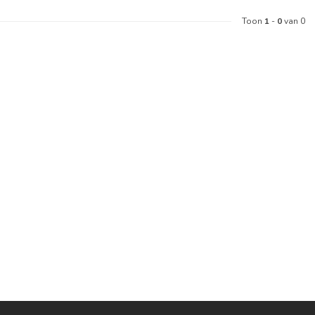
Toon
1
-
0
van 0