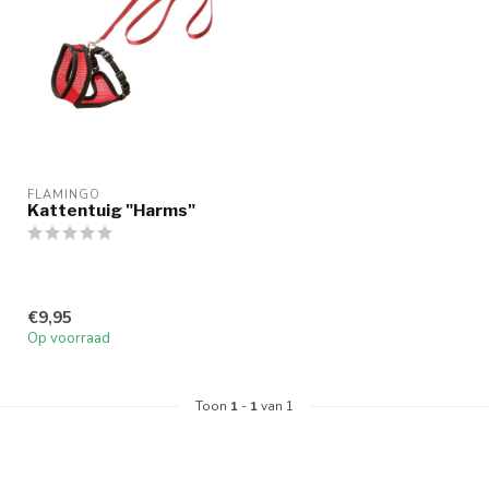
FLAMINGO
Kattentuig "Harms"
€9,95
Op voorraad
Toon
1
-
1
van 1