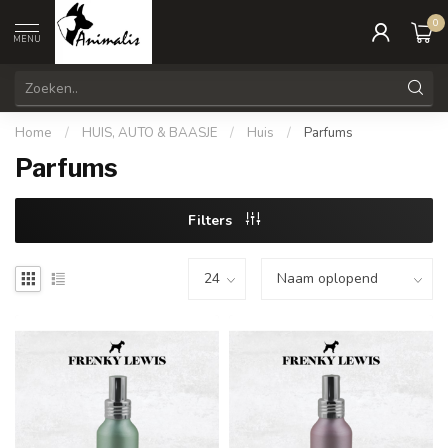
0
MENU
Home
/
HUIS, AUTO & BAASJE
/
Huis
/
Parfums
Parfums
Filters