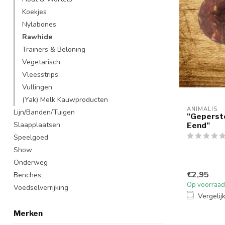
Koekjes
Nylabones
Rawhide
Trainers & Beloning
Vegetarisch
Vleesstrips
Vullingen
(Yak) Melk Kauwproducten
ANIMALIS
Lijn/Banden/Tuigen
"Geperst
Slaapplaatsen
Eend"
Speelgoed
Show
Onderweg
€2,95
Benches
Op voorraad
Voedselverrijking
Vergelij
Merken