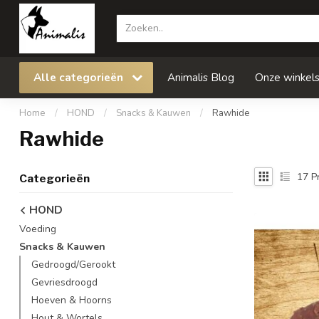
Alle categorieën
Animalis Blog
Onze winkel
Home
/
HOND
/
Snacks & Kauwen
/
Rawhide
Rawhide
17
P
Categorieën
HOND
Voeding
Snacks & Kauwen
Gedroogd/Gerookt
Gevriesdroogd
Hoeven & Hoorns
Hout & Wortels