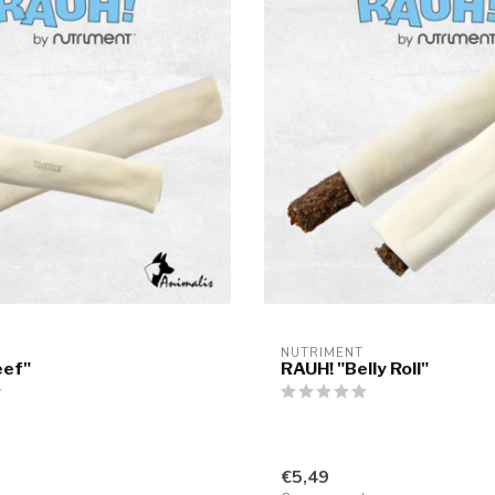
NUTRIMENT
eef"
RAUH! "Belly Roll"
€5,49