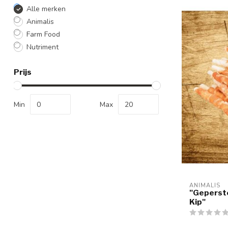
Alle merken
Animalis
Farm Food
Nutriment
Prijs
Min
Max
ANIMALIS
"Geperst
Kip"