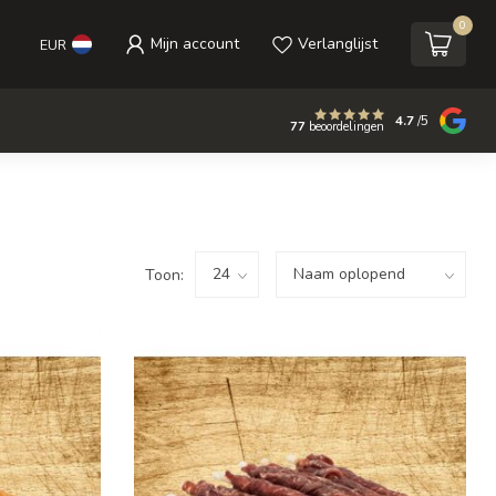
0
Mijn account
Verlanglijst
EUR
4.7
/5
77
beoordelingen
Toon: