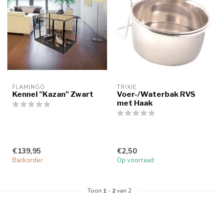
FLAMINGO
TRIXIE
Kennel "Kazan" Zwart
Voer-/Waterbak RVS
met Haak
€139,95
€2,50
Backorder
Op voorraad
Toon
1
-
2
van 2