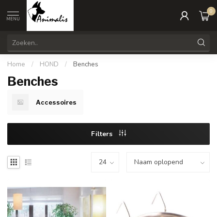
0
MENU
Home
/
HOND
/
Benches
Benches
Accessoires
Filters