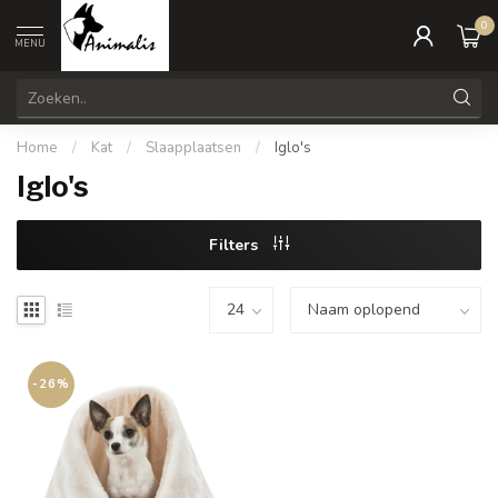
0
MENU
Home
/
Kat
/
Slaapplaatsen
/
Iglo's
Iglo's
Filters
-26%