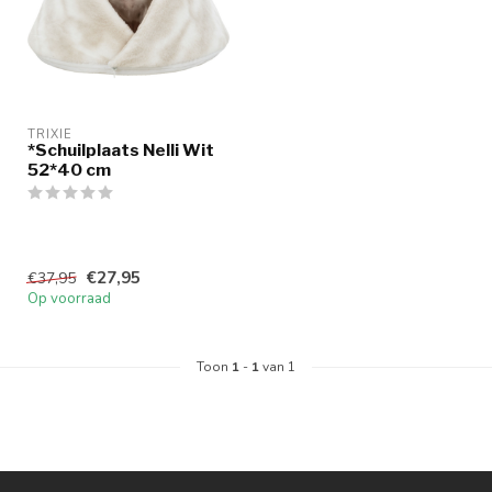
TRIXIE
*Schuilplaats Nelli Wit
52*40 cm
€27,95
€37,95
Op voorraad
Toon
1
-
1
van 1