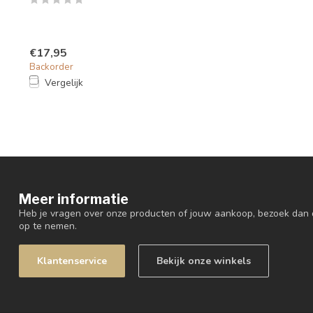
€17,95
Backorder
Vergelijk
Meer informatie
Heb je vragen over onze producten of jouw aankoop, bezoek dan 
op te nemen.
Klantenservice
Bekijk onze winkels