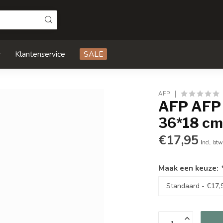
s
Klantenservice
SALE
AFP
AFP AFP 
36*18 c
€17,95
Incl. btw
Maak een keuze: