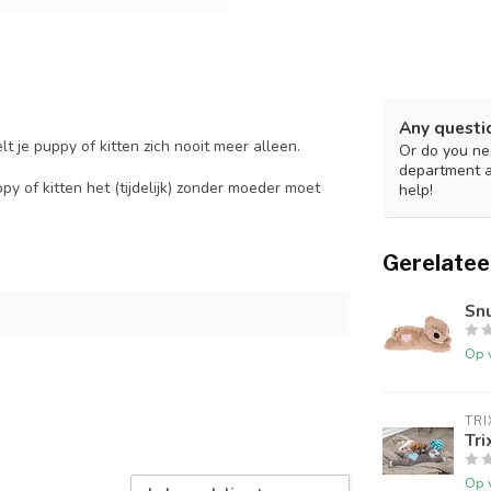
Any questi
t je puppy of kitten zich nooit meer alleen.
Or do you nee
department 
py of kitten het (tijdelijk) zonder moeder moet
help!
Gerelatee
Sn
Op 
TRI
Tri
Op 