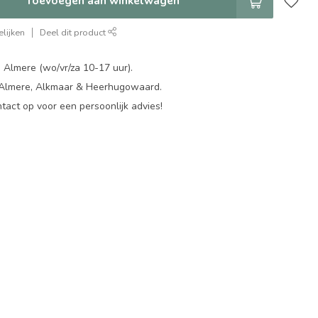
Toevoegen aan winkelwagen
lijken
Deel dit product
 Almere (wo/vr/za 10-17 uur).
 Almere, Alkmaar & Heerhugowaard.
act op voor een persoonlijk advies!