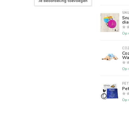
Je beoordeling toevoegen
SN
Snu
dia
Op 
CO
Co
Wa
Op 
PE
Pe
Op 