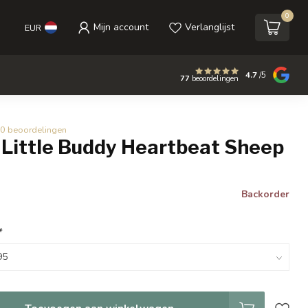
0
Mijn account
Verlanglijst
EUR
4.7
/5
77
beoordelingen
0 beoordelingen
Little Buddy Heartbeat Sheep
m
Backorder
*