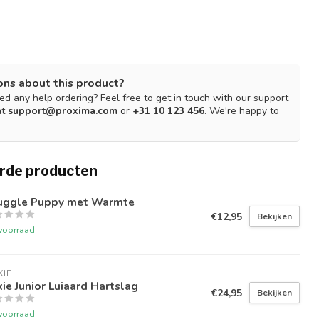
ons about this product?
d any help ordering? Feel free to get in touch with our support
at
support@proxima.com
or
+31 10 123 456
. We're happy to
rde producten
uggle Puppy met Warmte
€12,95
Bekijken
voorraad
XIE
xie Junior Luiaard Hartslag
€24,95
Bekijken
voorraad