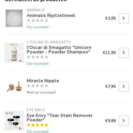
ANIMALIS
Animalis Rijstzetmeel
€2,95
Op voorraad
L'OSCAR DI SMAGATTO
l'Oscar di Smagatto "Unicorn
Powder - Powder Shampoo"
€11,90
Op voorraad
Miracle Nipple
€7,95
Niet op voorraad
EYE ENVY
Eye Envy "Tear Stain Remover
Poeder"
€9,86
Op voorraad