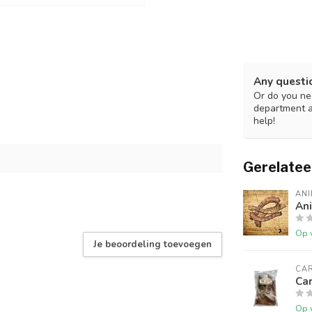
Any questi
Or do you nee
department 
help!
Gerelatee
ANI
An
Op 
Je beoordeling toevoegen
CAR
Car
Op 