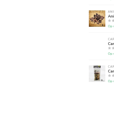
ANI
An
Op 
CAR
Car
Op 
CAR
Car
Op 