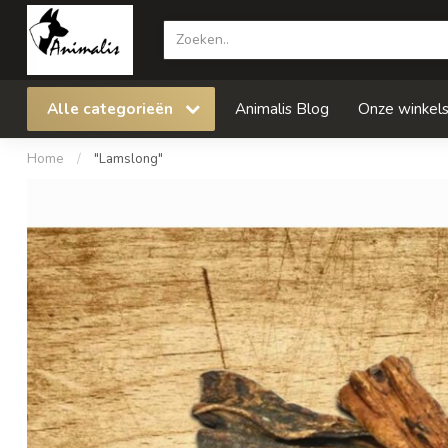
Alle categorieën
Animalis Blog
Onze winkel
Home
/
"Lamslong"