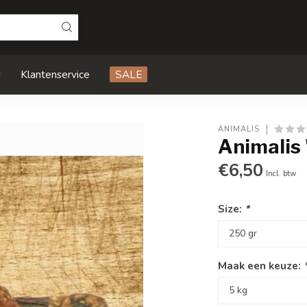
s
Klantenservice
SALE
ANIMALIS
Animalis
€6,50
Incl. btw
Size:
*
Maak een keuze: