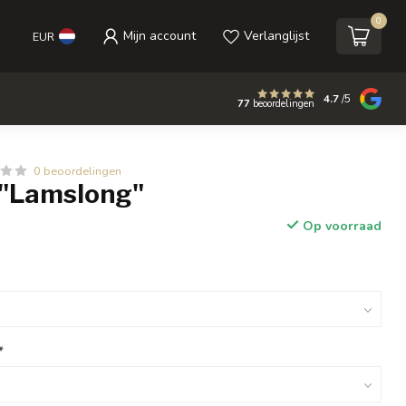
0
Mijn account
Verlanglijst
EUR
4.7
/5
77
beoordelingen
0 beoordelingen
 "Lamslong"
Op voorraad
*