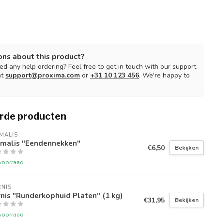
ons about this product?
d any help ordering? Feel free to get in touch with our support
at
support@proxima.com
or
+31 10 123 456
. We're happy to
rde producten
MALIS
imalis "Eendennekken"
€6,50
Bekijken
voorraad
NIS
nis "Runderkophuid Platen" (1 kg)
€31,95
Bekijken
voorraad