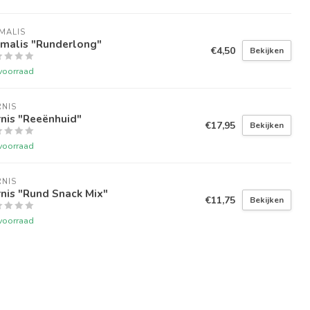
MALIS
imalis "Runderlong"
€4,50
Bekijken
voorraad
NIS
nis "Reeënhuid"
€17,95
Bekijken
voorraad
NIS
nis "Rund Snack Mix"
€11,75
Bekijken
voorraad