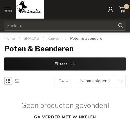
0
MENU
Home
/
SNACKS
/
Kauwen
/
Poten & Beenderen
Poten & Beenderen
Filters
Geen producten gevonden!
GA VERDER MET WINKELEN