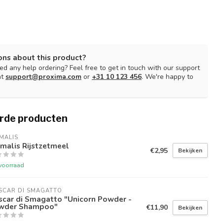
ons about this product?
d any help ordering? Feel free to get in touch with our support
at
support@proxima.com
or
+31 10 123 456
. We're happy to
rde producten
MALIS
malis Rijstzetmeel
€2,95
Bekijken
voorraad
SCAR DI SMAGATTO
scar di Smagatto "Unicorn Powder -
wder Shampoo"
€11,90
Bekijken