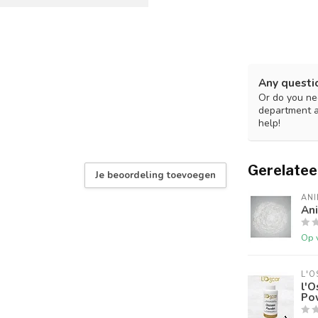
Any questi
Or do you nee
department 
help!
Gerelatee
Je beoordeling toevoegen
ANI
Ani
Op 
L'O
l'O
Po