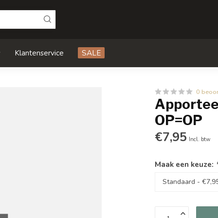
s
Klantenservice
SALE
0 beoo
Apportee
OP=OP
€7,95
Incl. btw
Maak een keuze: