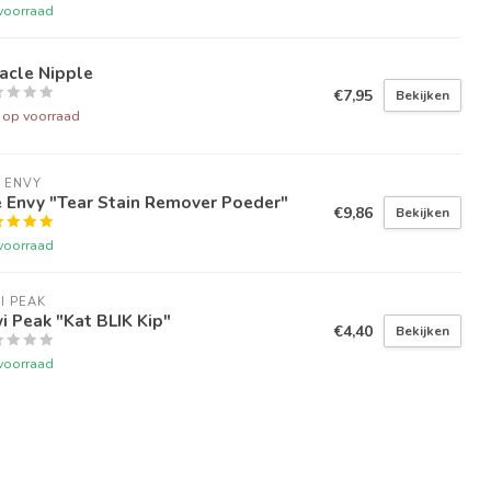
voorraad
acle Nipple
€7,95
Bekijken
t op voorraad
 ENVY
 Envy "Tear Stain Remover Poeder"
€9,86
Bekijken
voorraad
I PEAK
i Peak "Kat BLIK Kip"
€4,40
Bekijken
voorraad