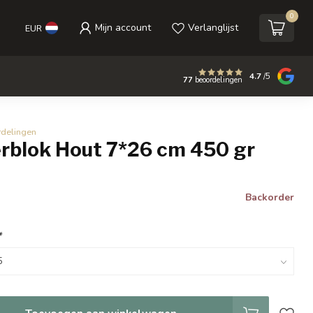
0
Mijn account
Verlanglijst
EUR
4.7
/5
77
beoordelingen
rdelingen
rblok Hout 7*26 cm 450 gr
Backorder
*