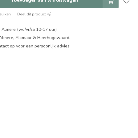
Toevoegen aan winkelwagen
lijken
Deel dit product
 Almere (wo/vr/za 10-17 uur).
 Almere, Alkmaar & Heerhugowaard.
act op voor een persoonlijk advies!