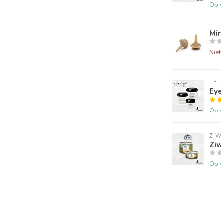
Op 
Mir
Nie
EYE
Eye
Op 
ZIW
Ziw
Op 