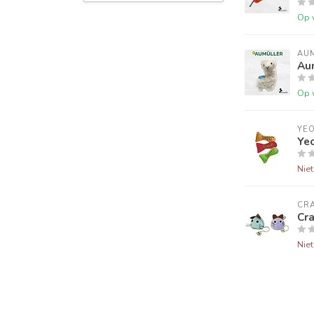
Op 
AU
Aum
Op 
YE
Ye
Nie
CRA
Cr
Nie