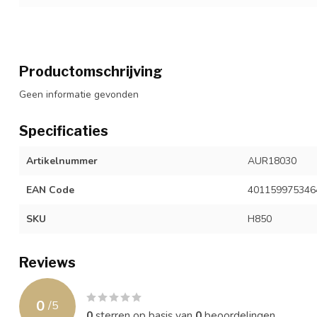
Productomschrijving
Geen informatie gevonden
Specificaties
Artikelnummer
AUR18030
EAN Code
401159975346
SKU
H850
Reviews
0
/
5
0
sterren op basis van
0
beoordelingen