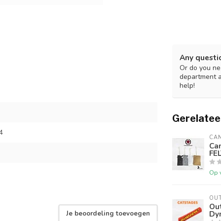
Any questi
Or do you nee
department 
help!
Gerelatee
4
CA
Ca
FEL
Op 
OU
Ou
Dy
Je beoordeling toevoegen