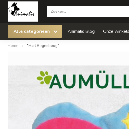
Alle categorieën
Animalis Blog
Onze winkel
Home
/
"Hart Regenboog"