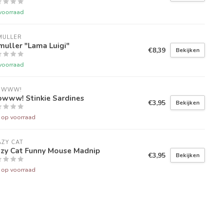
voorraad
MULLER
uller "Lama Luigi"
€8,39
Bekijken
voorraad
OWWW!
owww! Stinkie Sardines
€3,95
Bekijken
t op voorraad
ZY CAT
azy Cat Funny Mouse Madnip
€3,95
Bekijken
t op voorraad