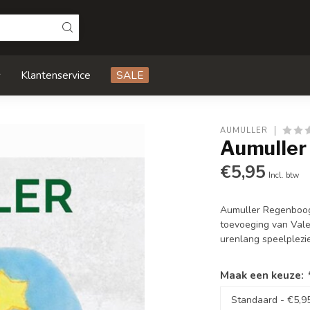
s
Klantenservice
SALE
AUMULLER
Aumuller
€5,95
Incl. btw
Aumuller Regenboogha
toevoeging van Valer
urenlang speelplezie
Maak een keuze: