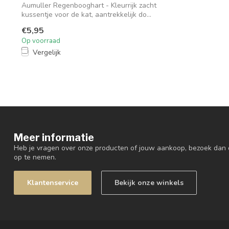
Aumuller Regenbooghart - Kleurrijk zacht
kussentje voor de kat, aantrekkelijk do...
€5,95
Op voorraad
Vergelijk
Meer informatie
Heb je vragen over onze producten of jouw aankoop, bezoek dan 
op te nemen.
Klantenservice
Bekijk onze winkels