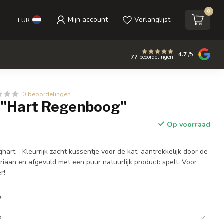
0
Mijn account
Verlanglijst
EUR
4.7
/5
77
beoordelingen
0 beoordelingen
 "Hart Regenboog"
Op voorraad
rt - Kleurrijk zacht kussentje voor de kat, aantrekkelijk door de
iaan en afgevuld met een puur natuurlijk product: spelt. Voor
r!
*