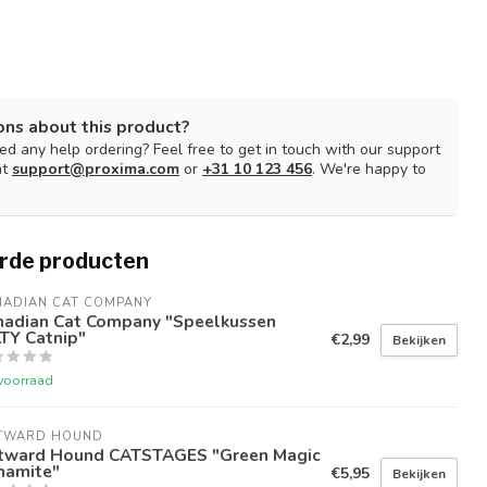
ons about this product?
d any help ordering? Feel free to get in touch with our support
at
support@proxima.com
or
+31 10 123 456
. We're happy to
rde producten
NADIAN CAT COMPANY
nadian Cat Company "Speelkussen
TY Catnip"
€2,99
Bekijken
voorraad
TWARD HOUND
tward Hound CATSTAGES "Green Magic
namite"
€5,95
Bekijken