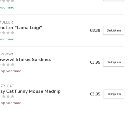
voorraad
MULLER
uller "Lama Luigi"
€8,39
Bekijken
voorraad
OWWW!
owww! Stinkie Sardines
€3,95
Bekijken
t op voorraad
ZY CAT
azy Cat Funny Mouse Madnip
€3,95
Bekijken
t op voorraad