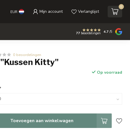
0
Mijn account
Verlanglijst
EUR
4.7
/5
77
beoordelingen
0 beoordelingen
 "Kussen Kitty"
Op voorraad
*
Toevoegen aan winkelwagen