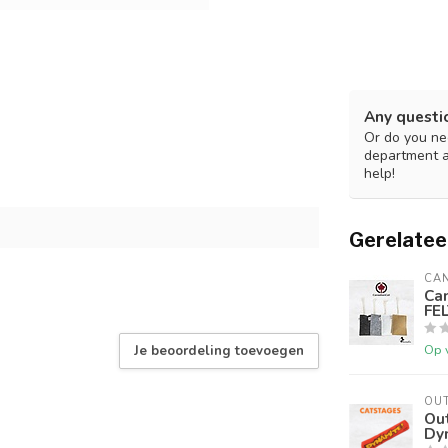
Any questi
Or do you nee
department 
help!
Gerelatee
CA
Ca
FEL
Op 
Je beoordeling toevoegen
OU
Ou
Dy