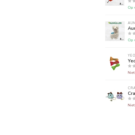
Op 
AU
Aum
Op 
YE
Ye
Nie
CRA
Cr
Nie