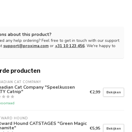
ons about this product?
d any help ordering? Feel free to get in touch with our support
at
support@proxima.com
or
+31 10 123 456
. We're happy to
rde producten
NADIAN CAT COMPANY
nadian Cat Company "Speelkussen
TY Catnip"
€2,99
Bekijken
voorraad
TWARD HOUND
tward Hound CATSTAGES "Green Magic
namite"
€5,95
Bekijken