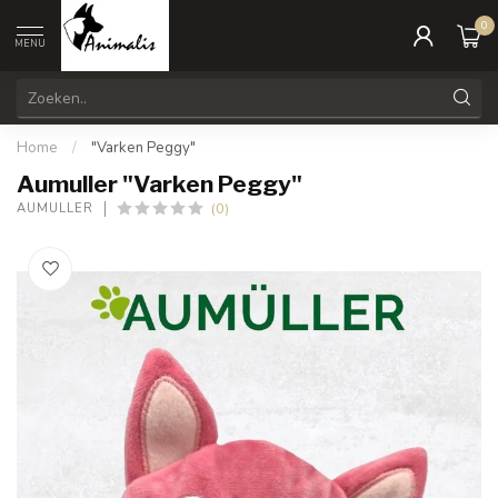
0
MENU
Home
/
"Varken Peggy"
Aumuller "Varken Peggy"
(0)
AUMULLER