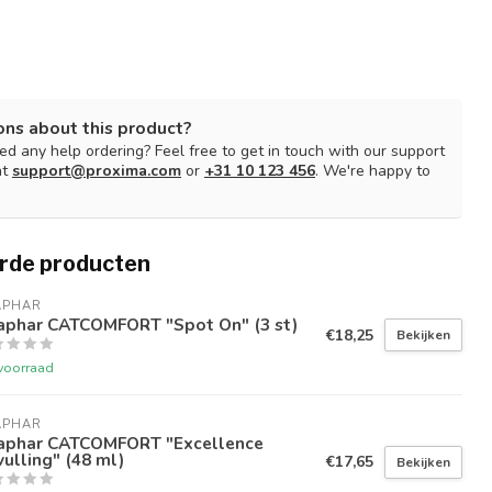
ons about this product?
d any help ordering? Feel free to get in touch with our support
at
support@proxima.com
or
+31 10 123 456
. We're happy to
rde producten
APHAR
aphar CATCOMFORT "Spot On" (3 st)
€18,25
Bekijken
voorraad
APHAR
aphar CATCOMFORT "Excellence
ulling" (48 ml)
€17,65
Bekijken