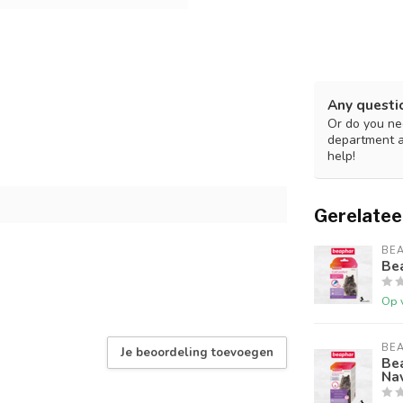
Any questi
Or do you nee
department 
help!
Gerelatee
BE
Be
Op 
BE
Je beoordeling toevoegen
Be
Nav