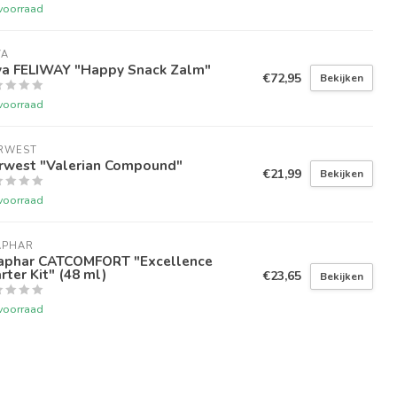
voorraad
VA
va FELIWAY "Happy Snack Zalm"
€72,95
Bekijken
voorraad
RWEST
rwest "Valerian Compound"
€21,99
Bekijken
voorraad
APHAR
aphar CATCOMFORT "Excellence
rter Kit" (48 ml)
€23,65
Bekijken
voorraad