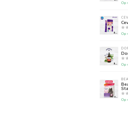
Op 
CE
Ce
Op 
DO
Do
Op 
BE
Be
Sta
Op 