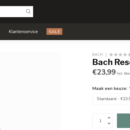
s
Klantenservice
SALE
BACH
Bach Res
€23,99
Incl. btw
Maak een keuze: