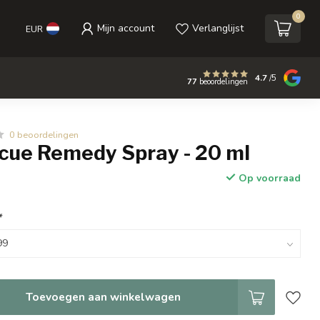
0
Mijn account
Verlanglijst
EUR
4.7
/5
77
beoordelingen
0 beoordelingen
cue Remedy Spray - 20 ml
Op voorraad
*
Toevoegen aan winkelwagen