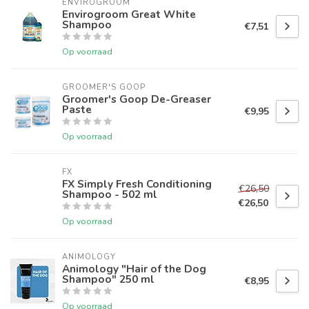
ENVIROGROOM
Envirogroom Great White
Shampoo
€7,51
Op voorraad
GROOMER'S GOOP
Groomer's Goop De-Greaser
Paste
€9,95
Op voorraad
FX
FX Simply Fresh Conditioning
€26,50
Shampoo - 502 ml
€26,50
Op voorraad
ANIMOLOGY
Animology "Hair of the Dog
Shampoo" 250 ml
€8,95
Op voorraad