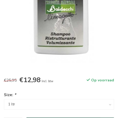
€12,98
€25,95
Op voorraad
Incl. btw
Size:
*