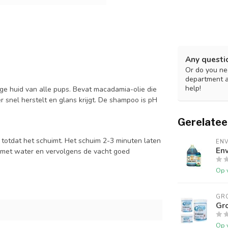
Any questi
Or do you nee
department 
help!
e huid van alle pups. Bevat macadamia-olie die
 snel herstelt en glans krijgt. De shampoo is pH
Gerelatee
otdat het schuimt. Het schuim 2-3 minuten laten
EN
En
n met water en vervolgens de vacht goed
Op 
GR
Gr
Op 