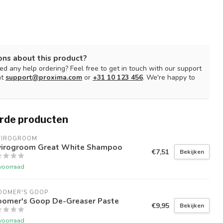
ons about this product?
d any help ordering? Feel free to get in touch with our support
at
support@proxima.com
or
+31 10 123 456
. We're happy to
rde producten
VIROGROOM
virogroom Great White Shampoo
€7,51
Bekijken
voorraad
OOMER'S GOOP
oomer's Goop De-Greaser Paste
€9,95
Bekijken
voorraad