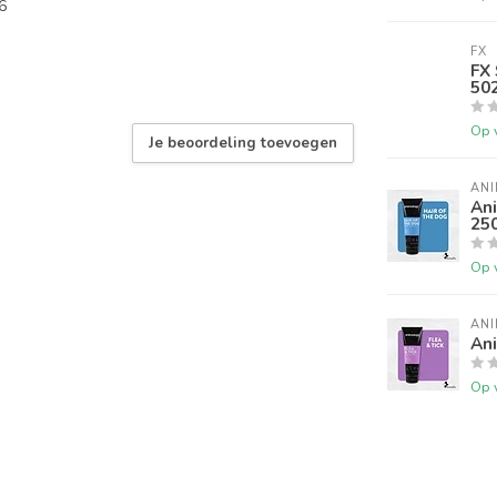
6
FX
FX 
50
Op 
Je beoordeling toevoegen
AN
An
25
Op 
AN
An
Op 