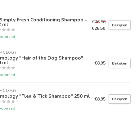
Simply Fresh Conditioning Shampoo -
€26,50
2 ml
Bekijken
€26,50
voorraad
IMOLOGY
imology "Hair of the Dog Shampoo"
0 ml
€8,95
Bekijken
voorraad
IMOLOGY
imology "Flea & Tick Shampoo" 250 ml
€8,95
Bekijken
voorraad