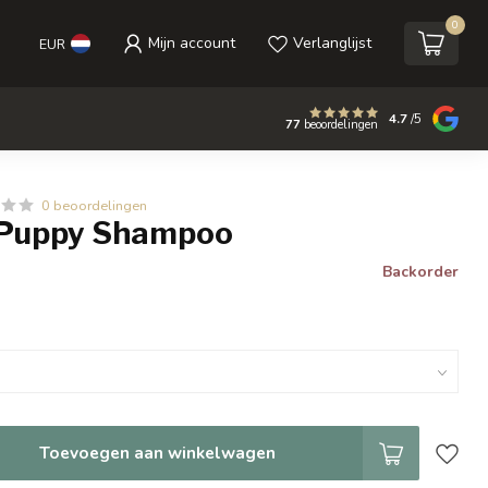
0
Mijn account
Verlanglijst
EUR
4.7
/5
77
beoordelingen
0 beoordelingen
 Puppy Shampoo
Backorder
Toevoegen aan winkelwagen