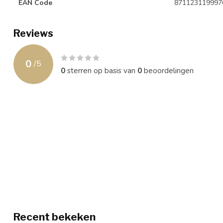
EAN Code
871123119997
Reviews
0
/
5
0
sterren op basis van
0
beoordelingen
Recent bekeken