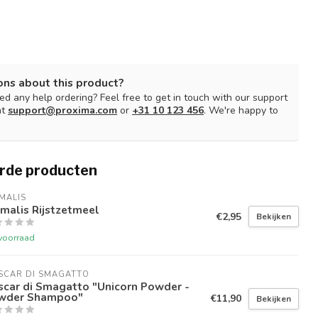
ons about this product?
d any help ordering? Feel free to get in touch with our support
at
support@proxima.com
or
+31 10 123 456
. We're happy to
rde producten
MALIS
malis Rijstzetmeel
€2,95
Bekijken
voorraad
SCAR DI SMAGATTO
scar di Smagatto "Unicorn Powder -
wder Shampoo"
€11,90
Bekijken