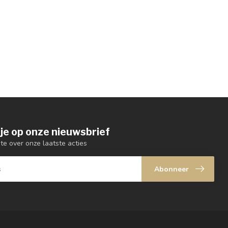
je op onze nieuwsbrief
gte over onze laatste acties
Abonneer