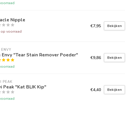
voorraad
acle Nipple
€7,95
Bekijken
t op voorraad
 ENVY
 Envy "Tear Stain Remover Poeder"
€9,86
Bekijken
voorraad
I PEAK
i Peak "Kat BLIK Kip"
€4,40
Bekijken
voorraad