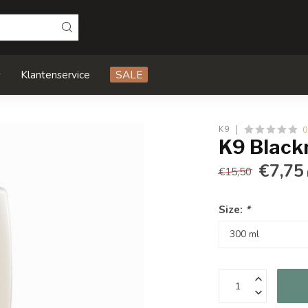
s
Klantenservice
SALE
0
K9
K9 Black
€7,75
€15,50
Size:
*