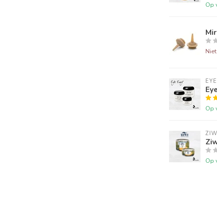
Op 
Mir
Nie
EYE
Eye
Op 
ZIW
Ziw
Op 