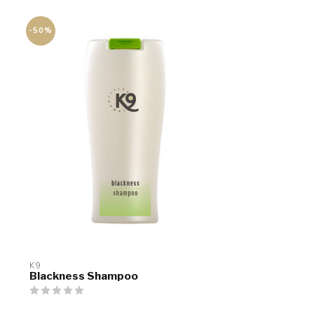
-50%
K9
Blackness Shampoo