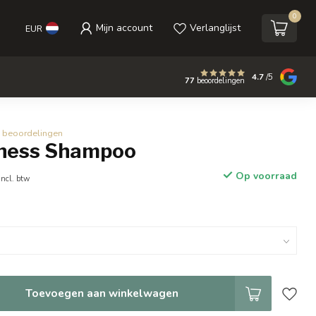
0
Mijn account
Verlanglijst
EUR
4.7
/5
77
beoordelingen
 beoordelingen
ness Shampoo
Op voorraad
Incl. btw
Toevoegen aan winkelwagen