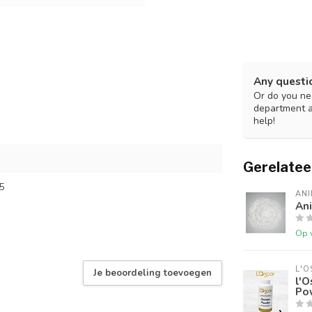
Any questi
Or do you nee
department 
help!
Gerelatee
5
ANI
Ani
Op 
L'O
Je beoordeling toevoegen
l'O
Po