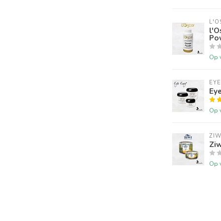
L'O
l'O
Po
Op 
EYE
Eye
Op 
ZIW
Ziw
Op 