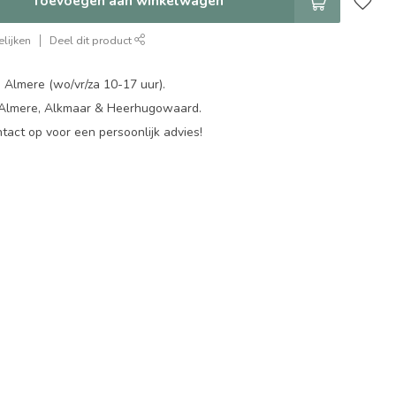
Toevoegen aan winkelwagen
lijken
Deel dit product
 Almere (wo/vr/za 10-17 uur).
 Almere, Alkmaar & Heerhugowaard.
act op voor een persoonlijk advies!