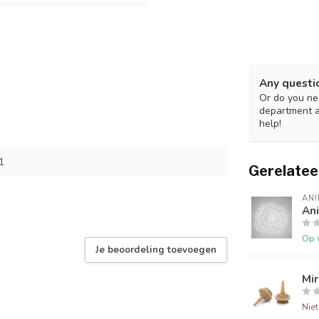
Any questi
Or do you nee
department 
help!
1
Gerelatee
ANI
Ani
Op 
Je beoordeling toevoegen
Mir
Nie