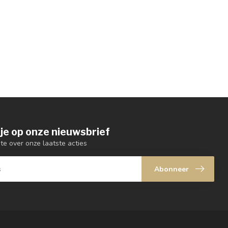
je op onze nieuwsbrief
gte over onze laatste acties
Abonneer