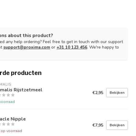
ons about this product?
d any help ordering? Feel free to get in touch with our support
at
support@proxima.com
or
+31 10 123 456
. We're happy to
rde producten
MALIS
malis Rijstzetmeel
€2,95
Bekijken
voorraad
acle Nipple
€7,95
Bekijken
t op voorraad