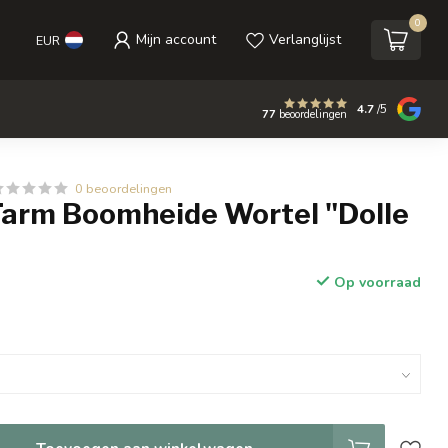
0
Mijn account
Verlanglijst
EUR
4.7
/5
77
beoordelingen
0 beoordelingen
Farm Boomheide Wortel "Dolle
Op voorraad