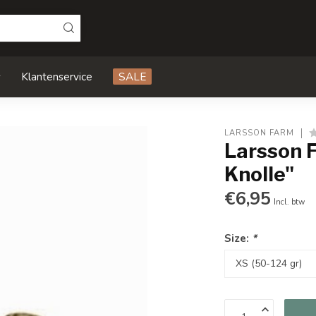
s
Klantenservice
SALE
LARSSON FARM
Larsson 
Knolle"
€6,95
Incl. btw
Size:
*