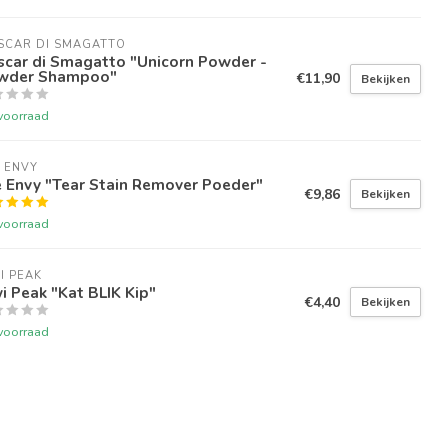
SCAR DI SMAGATTO
scar di Smagatto "Unicorn Powder -
wder Shampoo"
€11,90
Bekijken
voorraad
 ENVY
 Envy "Tear Stain Remover Poeder"
€9,86
Bekijken
voorraad
I PEAK
i Peak "Kat BLIK Kip"
€4,40
Bekijken
voorraad