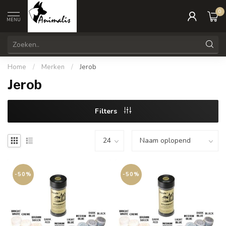
0
MENU
Home
/
Merken
/
Jerob
Jerob
Filters
-50%
-50%