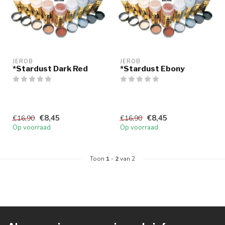
JEROB
JEROB
*Stardust Dark Red
*Stardust Ebony
€8,45
€8,45
€16,90
€16,90
Op voorraad
Op voorraad
Toon
1
-
2
van 2