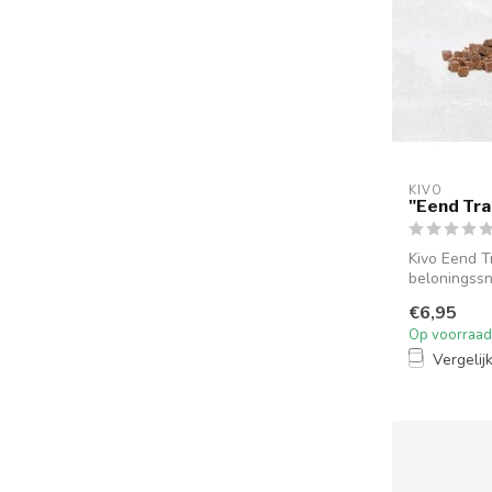
KIVO
"Eend Tra
Kivo Eend Tr
beloningssn
€6,95
Op voorraad
Vergelij