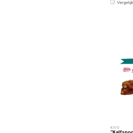
Vergelij
KIVO
"Kalfspo