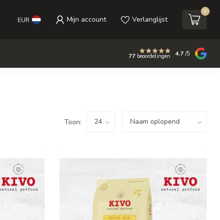
0
Mijn account
Verlanglijst
EUR
4.7
/5
77
beoordelingen
Toon: