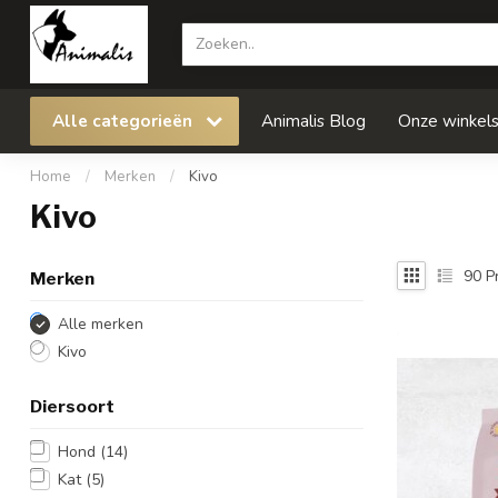
Alle categorieën
Animalis Blog
Onze winkel
Home
/
Merken
/
Kivo
Kivo
90
P
Merken
Alle merken
Kivo
Diersoort
Hond
(14)
Kat
(5)