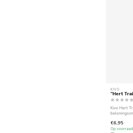
KIVO
"Hert Trai
Kivo Hert Tr
beloningssn
€6,95
Op voorraad