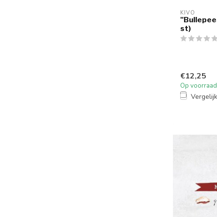
KIVO
"Bullepee
st)
€12,25
Op voorraad
Vergelij