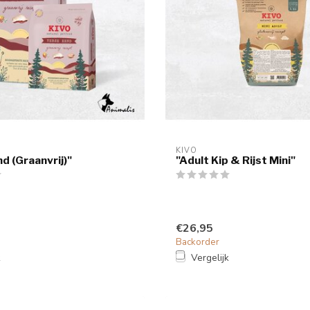
KIVO
d (Graanvrij)"
"Adult Kip & Rijst Mini"
€26,95
Backorder
k
Vergelijk