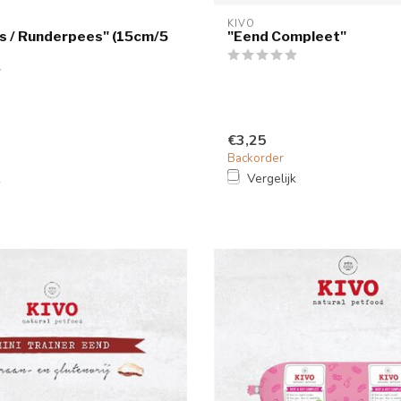
KIVO
s / Runderpees" (15cm/5
"Eend Compleet"
€3,25
Backorder
k
Vergelijk