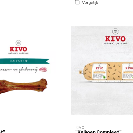
k
Vergelijk
KIVO
ot"
"Kalkoen Compleet"