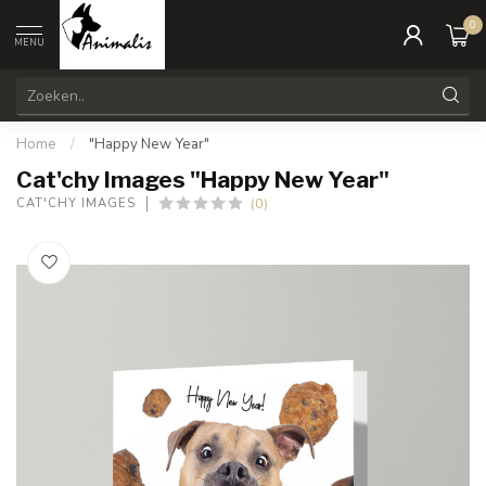
0
MENU
Home
/
"Happy New Year"
Cat'chy Images "Happy New Year"
(0)
CAT'CHY IMAGES