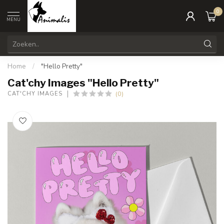
0
MENU
Home
/
"Hello Pretty"
Cat'chy Images "Hello Pretty"
(0)
CAT'CHY IMAGES