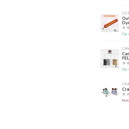
OU
Ou
Dy
Op 
CA
Ca
FEL
Op 
CRA
Cr
Nie