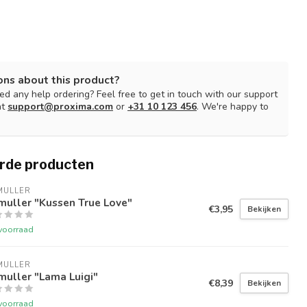
ons about this product?
d any help ordering? Feel free to get in touch with our support
at
support@proxima.com
or
+31 10 123 456
. We're happy to
rde producten
MULLER
muller "Kussen True Love"
€3,95
Bekijken
voorraad
MULLER
uller "Lama Luigi"
€8,39
Bekijken
voorraad