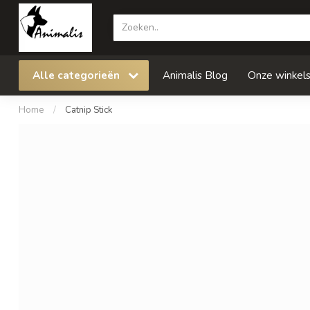
Alle categorieën
Animalis Blog
Onze winkel
Home
/
Catnip Stick