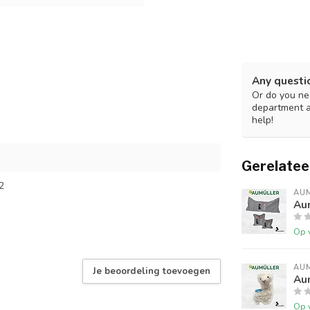
Any questi
Or do you nee
department 
help!
Gerelatee
2
AU
Au
Op 
AU
Je beoordeling toevoegen
Aum
Op 