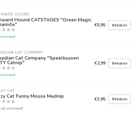
TWARD HOUND
tward Hound CATSTAGES "Green Magic
namite"
€5,95
Bekijken
voorraad
NADIAN CAT COMPANY
nadian Cat Company "Speelkussen
TY Catnip"
€2,99
Bekijken
voorraad
ZY CAT
azy Cat Funny Mouse Madnip
€3,95
Bekijken
t op voorraad