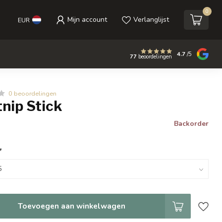
0
Mijn account
Verlanglijst
EUR
4.7
/5
77
beoordelingen
0 beoordelingen
tnip Stick
Backorder
*
Toevoegen aan winkelwagen