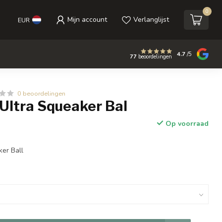
0
Mijn account
Verlanglijst
EUR
4.7
/5
77
beoordelingen
0 beoordelingen
Ultra Squeaker Bal
Op voorraad
ker Ball