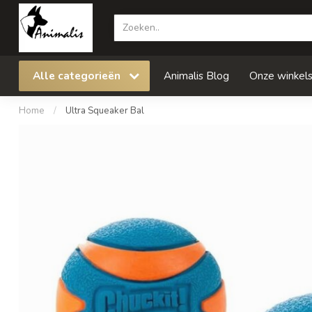
Alle categorieën
Animalis Blog
Onze winkel
Home
/
Ultra Squeaker Bal