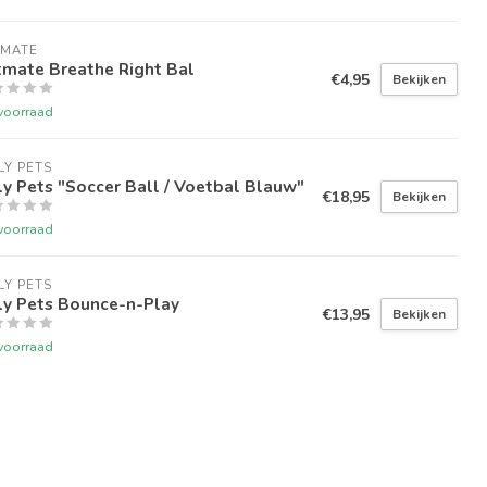
TMATE
tmate Breathe Right Bal
€4,95
Bekijken
voorraad
LY PETS
ly Pets "Soccer Ball / Voetbal Blauw"
€18,95
Bekijken
voorraad
LY PETS
ly Pets Bounce-n-Play
€13,95
Bekijken
voorraad