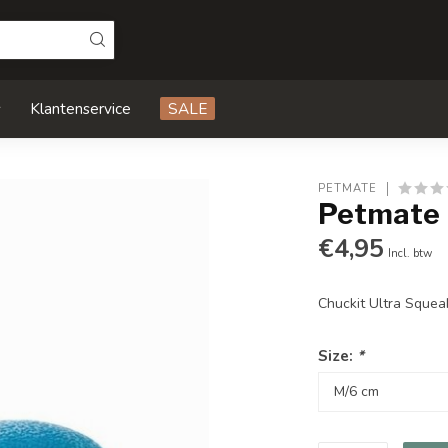
s
Klantenservice
SALE
PETMATE
Petmate 
€4,95
Incl. btw
Chuckit Ultra Squea
Size:
*