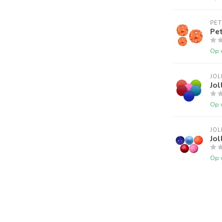
PE
Pe
Op 
JOL
Jol
Op 
JOL
Jol
Op 