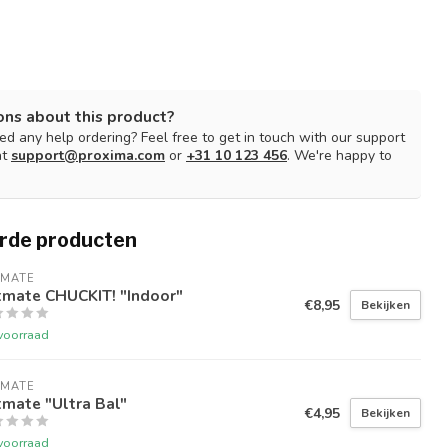
ons about this product?
d any help ordering? Feel free to get in touch with our support
at
support@proxima.com
or
+31 10 123 456
. We're happy to
rde producten
TMATE
tmate CHUCKIT! "Indoor"
€8,95
Bekijken
voorraad
TMATE
mate "Ultra Bal"
€4,95
Bekijken
voorraad