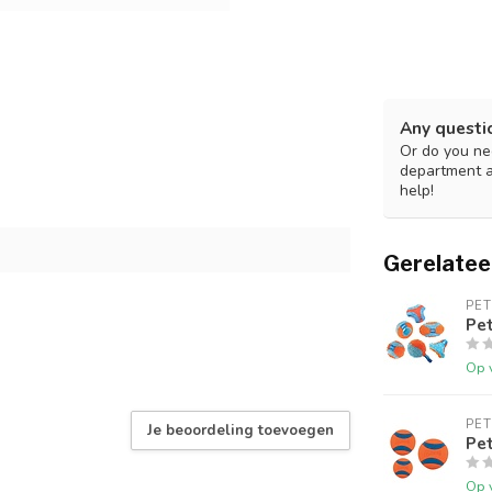
Any questi
Or do you nee
department 
help!
Gerelatee
PE
Pe
Op 
PE
Je beoordeling toevoegen
Pet
Op 