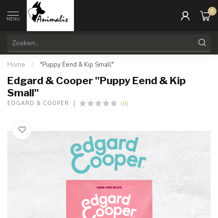
0
MENU
Home
/
"Puppy Eend & Kip Small"
Edgard & Cooper "Puppy Eend & Kip
Small"
(0)
EDGARD & COOPER