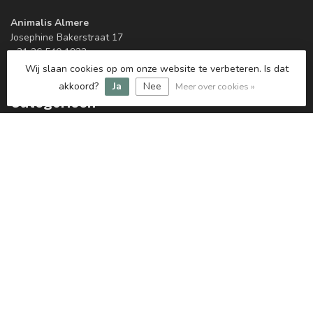
Animalis Almere
Josephine Bakerstraat 17
+31 36 540 1933
wo, vr & za 10:00-17:00
Wij slaan cookies op om onze website te verbeteren. Is dat
akkoord?
Ja
Nee
Meer over cookies »
Categorieën
Informatie
Mijn account
€