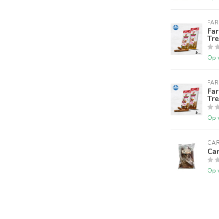
FA
Fa
Tre
Op 
FA
Fa
Tre
Op 
CAR
Car
Op 