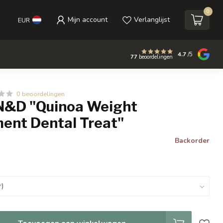
0
Mijn account
Verlanglijst
EUR
4.7
/5
77
beoordelingen
0 beoordelingen
N&D "Quinoa Weight
nt Dental Treat"
Backorder