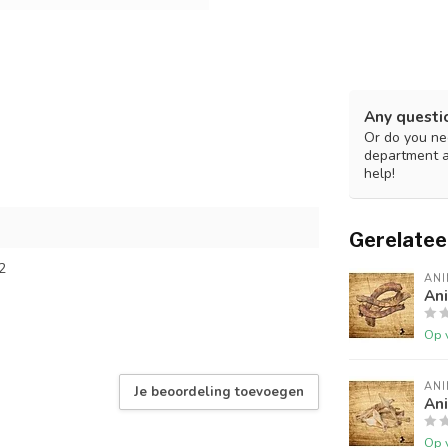
Any questi
Or do you nee
department 
help!
Gerelatee
2
ANI
An
Op 
ANI
Je beoordeling toevoegen
Ani
Op 