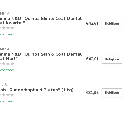
RMINA
rmina N&D "Quinoa Skin & Coat Dental
at Kwartel"
€42,61
Bekijken
voorraad
RMINA
rmina N&D "Quinoa Skin & Coat Dental
at Hert"
€42,61
Bekijken
voorraad
NIS
nis "Runderkophuid Platen" (1 kg)
€31,95
Bekijken
voorraad