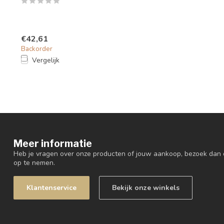
€42,61
Backorder
Vergelijk
Meer informatie
Heb je vragen over onze producten of jouw aankoop, bezoek dan 
op te nemen.
Klantenservice
Bekijk onze winkels