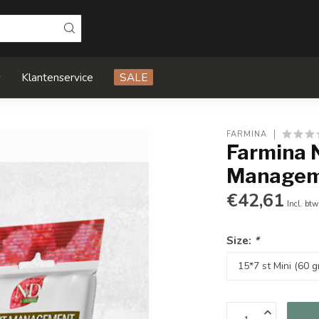
s
Klantenservice
SALE
FARMINA
Farmina 
Manageme
€42,61
Incl. btw
Size:
*