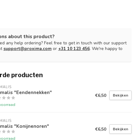
ons about this product?
d any help ordering? Feel free to get in touch with our support
at
support@proxima.com
or
+31 10 123 456
. We're happy to
rde producten
MALIS
imalis "Eendennekken"
€6,50
Bekijken
voorraad
MALIS
malis "Konijnenoren"
€6,50
Bekijken
voorraad