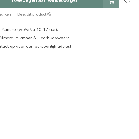
Toevoegen aan winkelwagen
lijken
Deel dit product
 Almere (wo/vr/za 10-17 uur).
 Almere, Alkmaar & Heerhugowaard.
act op voor een persoonlijk advies!