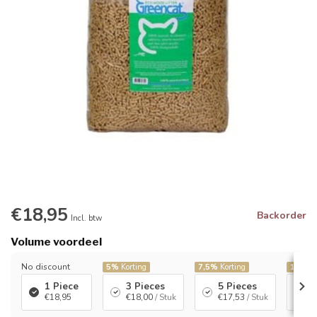
€18,95
Backorder
Incl. btw
Volume voordeel
No discount
5%
Korting
7,5%
Korting
10%
Ko
1 Piece
3 Pieces
5 Pieces
1
€18,95
€18,00
/ Stuk
€17,53
/ Stuk
€