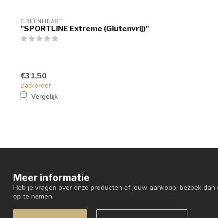
GREENHEART
"SPORTLINE Extreme (Glutenvrij)"
€31,50
Backorder
Vergelijk
Meer informatie
Heb je vragen over onze producten of jouw aankoop, bezoek dan 
op te nemen.