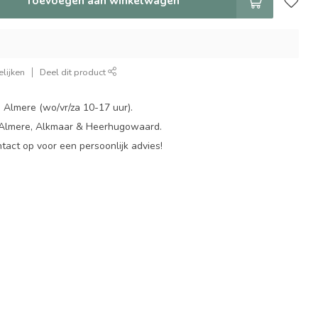
Toevoegen aan winkelwagen
lijken
Deel dit product
 Almere (wo/vr/za 10-17 uur).
 Almere, Alkmaar & Heerhugowaard.
act op voor een persoonlijk advies!