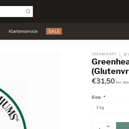
s
Klantenservice
SALE
GREENHEART
Greenhea
(Glutenvri
€31,50
Incl. btw
Size:
*