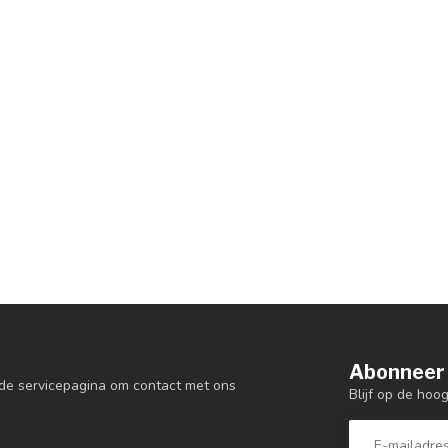
Abonneer 
de servicepagina om contact met ons
Blijf op de hoo