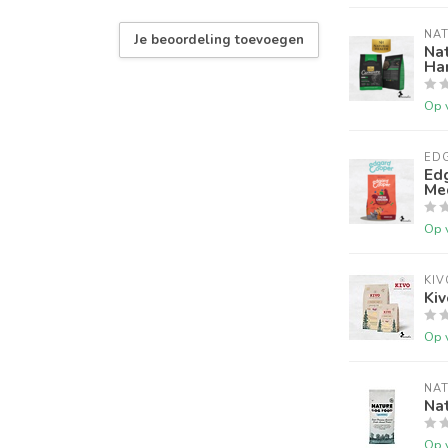
NA
Je beoordeling toevoegen
Na
Har
Op 
ED
Edg
Me
Op 
KIV
Kiv
Op 
NA
Na
Op 