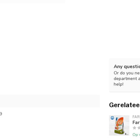
Any questi
Or do you nee
department 
help!
Gerelatee
9
FA
Fa
Op 