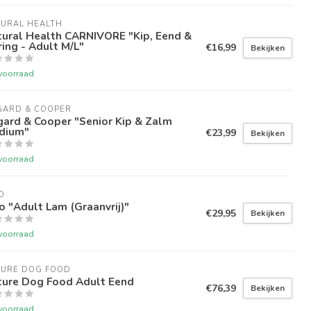
TURAL HEALTH
tural Health CARNIVORE "Kip, Eend &
ing - Adult M/L"
€16,99
Bekijken
voorraad
GARD & COOPER
ard & Cooper "Senior Kip & Zalm
dium"
€23,99
Bekijken
voorraad
O
o "Adult Lam (Graanvrij)"
€29,95
Bekijken
voorraad
TURE DOG FOOD
ture Dog Food Adult Eend
€76,39
Bekijken
voorraad