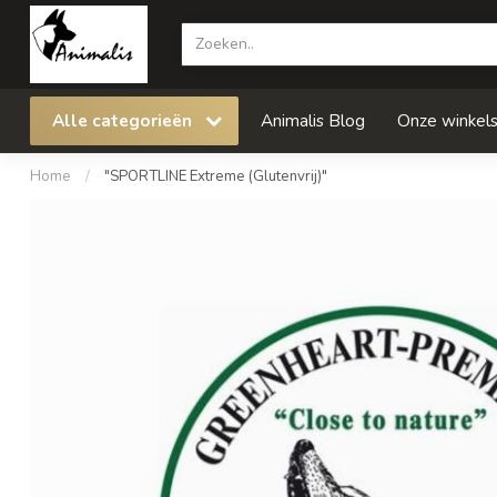
Alle categorieën
Animalis Blog
Onze winkel
Home
/
"SPORTLINE Extreme (Glutenvrij)"