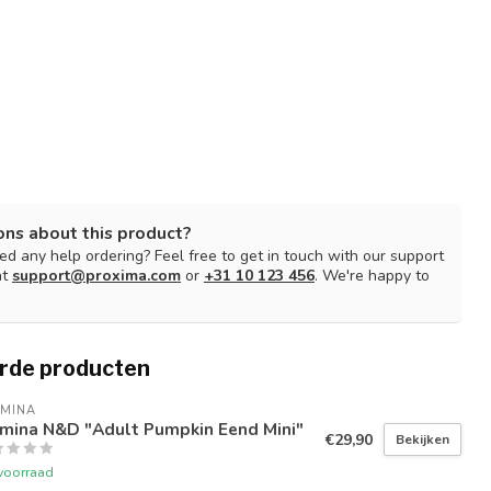
ons about this product?
d any help ordering? Feel free to get in touch with our support
at
support@proxima.com
or
+31 10 123 456
. We're happy to
rde producten
RMINA
rmina N&D "Adult Pumpkin Eend Mini"
€29,90
Bekijken
voorraad