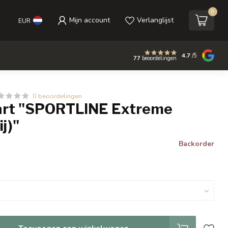
0
Mijn account
Verlanglijst
EUR
4.7
/5
77
beoordelingen
0 beoordelingen
rt "SPORTLINE Extreme
j)"
Backorder