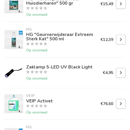
Huisdierharen" 500 gr
€15,49
Op voorraad
HG
HG "Geurverwijderaar Extreem
Sterk Kat" 500 ml
€12,39
Op voorraad
Zaklamp 5-LED UV Black Light
€4,95
Op voorraad
VEIP
VEIP Activet
€76,60
Op voorraad
HG