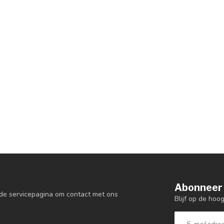
Abonneer 
de servicepagina om contact met ons
Blijf op de hoo