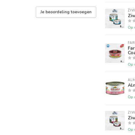
ZIW
Je beoordeling toevoegen
Ziw
Op 
FA
Far
Co
Op 
AL
Alm
Op 
ZIW
Ziw
Op 