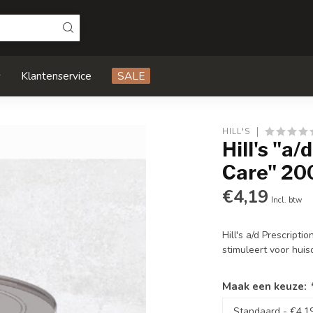
s
Klantenservice
SALE
HILL'S
Hill's "a
Care" 20
€4,19
Incl. btw
Hill's a/d Prescript
stimuleert voor huis
Maak een keuze: