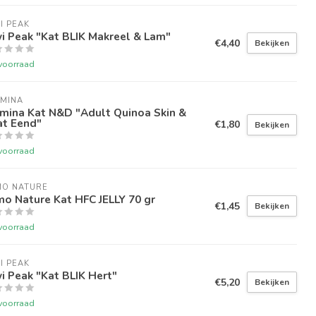
I PEAK
i Peak "Kat BLIK Makreel & Lam"
€4,40
Bekijken
voorraad
RMINA
mina Kat N&D "Adult Quinoa Skin &
at Eend"
€1,80
Bekijken
voorraad
MO NATURE
o Nature Kat HFC JELLY 70 gr
€1,45
Bekijken
voorraad
I PEAK
i Peak "Kat BLIK Hert"
€5,20
Bekijken
voorraad