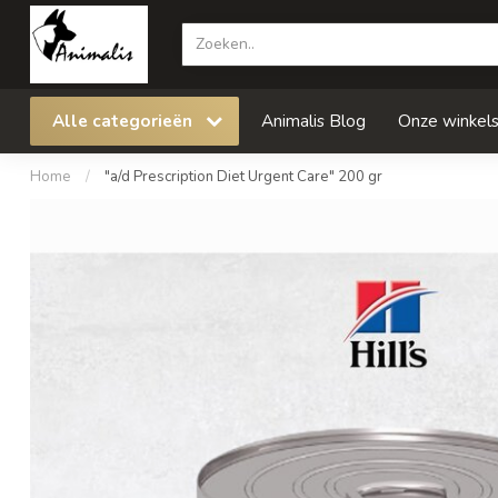
Alle categorieën
Animalis Blog
Onze winkel
Home
/
"a/d Prescription Diet Urgent Care" 200 gr