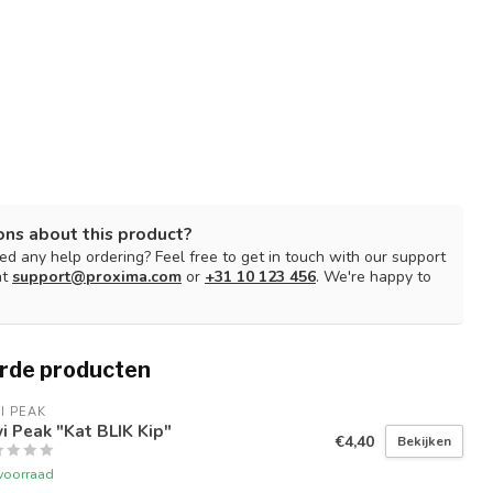
ons about this product?
d any help ordering? Feel free to get in touch with our support
at
support@proxima.com
or
+31 10 123 456
. We're happy to
rde producten
I PEAK
i Peak "Kat BLIK Kip"
€4,40
Bekijken
voorraad