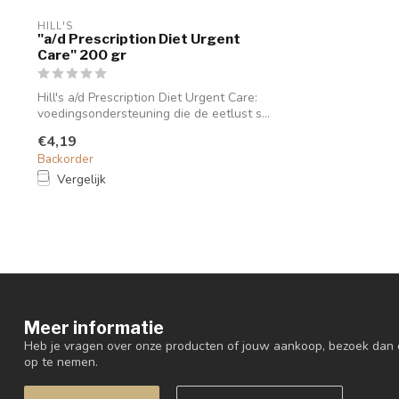
HILL'S
"a/d Prescription Diet Urgent
Care" 200 gr
Hill's a/d Prescription Diet Urgent Care:
voedingsondersteuning die de eetlust s...
€4,19
Backorder
Vergelijk
Meer informatie
Heb je vragen over onze producten of jouw aankoop, bezoek dan 
op te nemen.