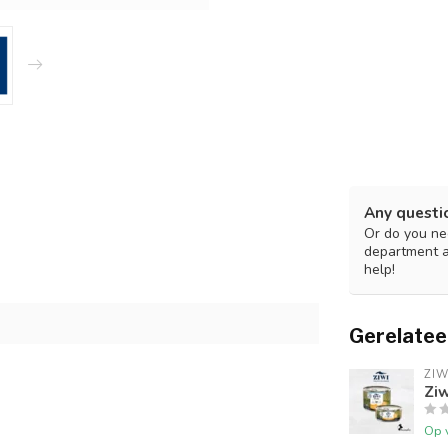
Any questi
Or do you nee
department 
help!
Gerelatee
ZIW
Ziw
Op 