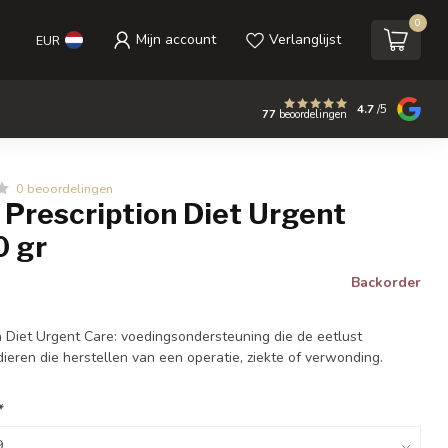
0
Mijn account
Verlanglijst
EUR
4.7
/5
77
beoordelingen
0 beoordelingen
/d Prescription Diet Urgent
0 gr
Backorder
ion Diet Urgent Care: voedingsondersteuning die de eetlust
dieren die herstellen van een operatie, ziekte of verwonding.
*