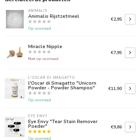
ANIMALIS
Animalis Rijstzetmeel
€2,95
Op voorraad
Miracle Nipple
€7,95
Niet op voorraad
L'OSCAR DI SMAGATTO
l'Oscar di Smagatto "Unicorn
Powder - Powder Shampoo"
€11,90
Op voorraad
EYE ENVY
Eye Envy "Tear Stain Remover
Poeder"
€9,86
Op voorraad