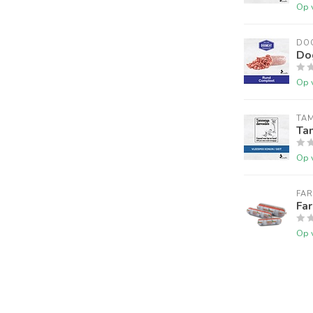
Op 
DO
Do
Op 
TA
Ta
Op 
FA
Fa
Op 