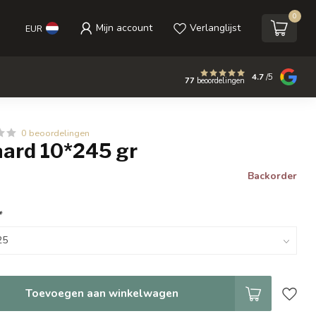
0
Mijn account
Verlanglijst
EUR
4.7
/5
77
beoordelingen
0 beoordelingen
aard 10*245 gr
Backorder
*
Toevoegen aan winkelwagen