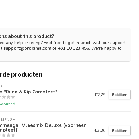
ons about this product?
d any help ordering? Feel free to get in touch with our support
at
support@proxima.com
or
+31 10 123 456
. We're happy to
rde producten
O
vo "Rund & Kip Compleet"
€2,79
Bekijken
voorraad
MMENGA
mmenga "Vleesmix Deluxe (voorheen
mpleet)"
€3,20
Bekijken