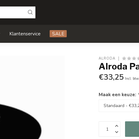
s
Klantenservice
SALE
ALRODA
Alroda P
€33,25
Incl. btw
Maak een keuze: