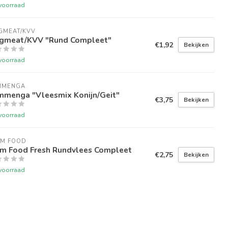
voorraad
GMEAT/KVV
gmeat/KVV "Rund Compleet"
€1,92
Bekijken
voorraad
MMENGA
mmenga "Vleesmix Konijn/Geit"
€3,75
Bekijken
voorraad
RM FOOD
rm Food Fresh Rundvlees Compleet
€2,75
Bekijken
voorraad