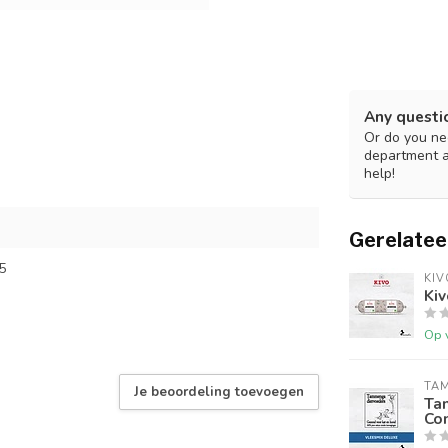
Any questi
Or do you nee
department 
help!
Gerelatee
5
KIV
Ki
Op 
TA
Je beoordeling toevoegen
Ta
Co