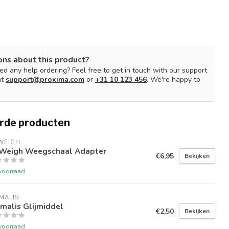
ons about this product?
d any help ordering? Feel free to get in touch with our support
at
support@proxima.com
or
+31 10 123 456
. We're happy to
rde producten
WEIGH
Weigh Weegschaal Adapter
€6,95
Bekijken
voorraad
MALIS
malis Glijmiddel
€2,50
Bekijken
voorraad