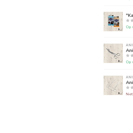
"Ka
Op 
ANI
Ani
Op 
ANI
An
Nie