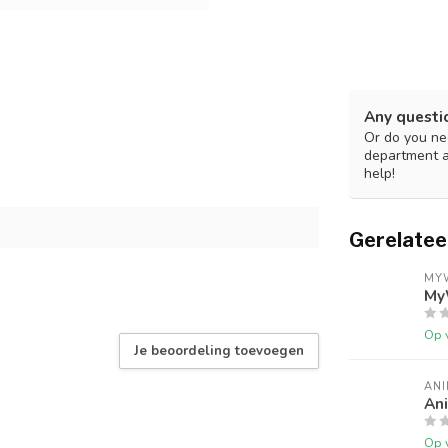
Any questi
Or do you nee
department 
help!
Gerelatee
MY
My
Op 
Je beoordeling toevoegen
ANI
Ani
Op 