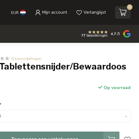
0
Mijn account
Verlanglijst
EUR
4.7
/5
77
beoordelingen
0 beoordelingen
 Tablettensnijder/Bewaardoos
Op voorraad
*