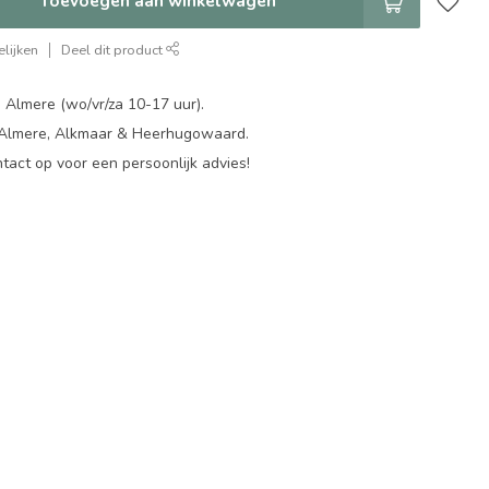
Toevoegen aan winkelwagen
lijken
Deel dit product
 Almere (wo/vr/za 10-17 uur).
 Almere, Alkmaar & Heerhugowaard.
act op voor een persoonlijk advies!