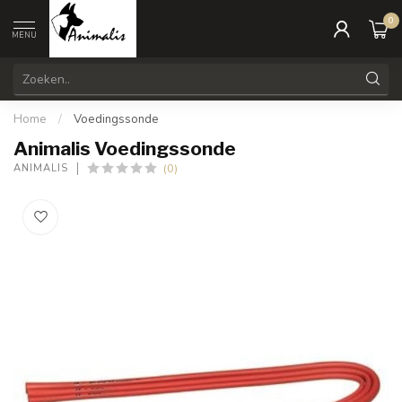
0
MENU
Home
/
Voedingssonde
Animalis Voedingssonde
(0)
ANIMALIS