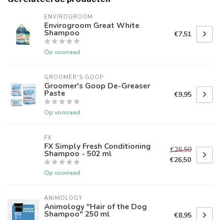
ENVIROGROOM
Envirogroom Great White
Shampoo
€7,51
Op voorraad
GROOMER'S GOOP
Groomer's Goop De-Greaser
Paste
€9,95
Op voorraad
FX
FX Simply Fresh Conditioning
€26,50
Shampoo - 502 ml
€26,50
Op voorraad
ANIMOLOGY
Animology "Hair of the Dog
Shampoo" 250 ml
€8,95