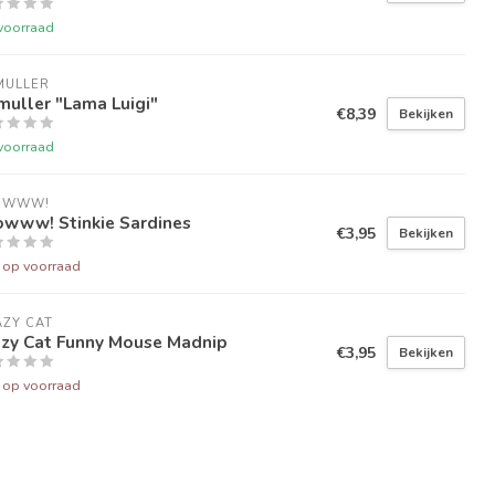
voorraad
MULLER
uller "Lama Luigi"
€8,39
Bekijken
voorraad
OWWW!
owww! Stinkie Sardines
€3,95
Bekijken
t op voorraad
ZY CAT
azy Cat Funny Mouse Madnip
€3,95
Bekijken
t op voorraad