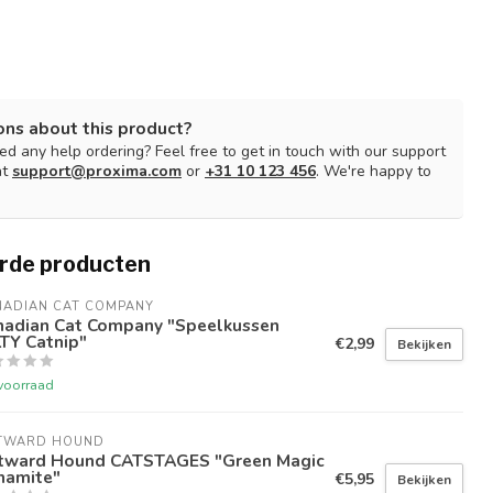
ons about this product?
d any help ordering? Feel free to get in touch with our support
at
support@proxima.com
or
+31 10 123 456
. We're happy to
rde producten
NADIAN CAT COMPANY
nadian Cat Company "Speelkussen
TY Catnip"
€2,99
Bekijken
voorraad
TWARD HOUND
tward Hound CATSTAGES "Green Magic
namite"
€5,95
Bekijken