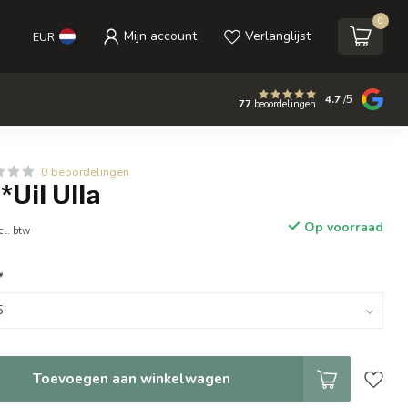
0
Mijn account
Verlanglijst
EUR
4.7
/5
77
beoordelingen
0 beoordelingen
*Uil Ulla
Op voorraad
cl. btw
*
Toevoegen aan winkelwagen