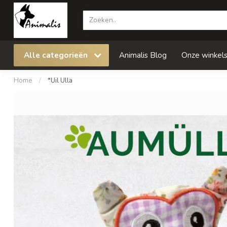
Alle categorieën
Animalis Blog
Onze winkel
Home
/
*Uil Ulla