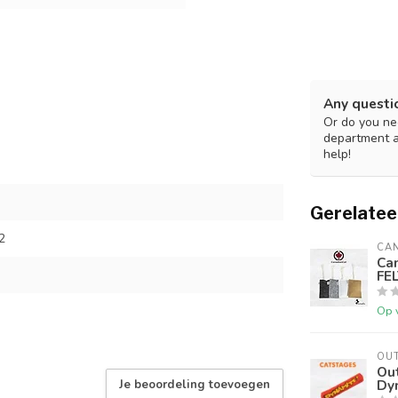
Any questi
Or do you nee
department 
help!
Gerelatee
2
CA
Ca
FEL
Op 
OU
Ou
Dy
Je beoordeling toevoegen