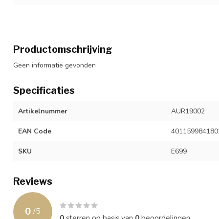
Productomschrijving
Geen informatie gevonden
Specificaties
Artikelnummer
AUR19002
EAN Code
401159984180
SKU
E699
Reviews
0
/
5
0
sterren op basis van
0
beoordelingen