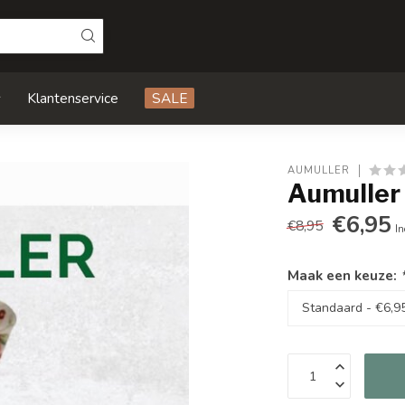
s
Klantenservice
SALE
AUMULLER
Aumuller 
€6,95
€8,95
In
Maak een keuze: