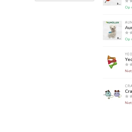
Op 
AU
Aum
Op 
YE
Ye
Nie
CRA
Cr
Nie