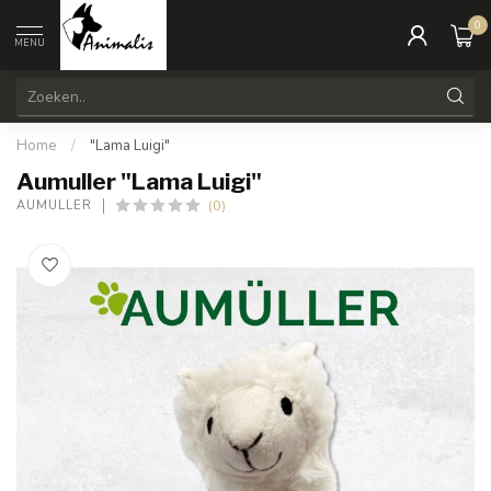
0
MENU
Home
/
"Lama Luigi"
Aumuller "Lama Luigi"
(0)
AUMULLER