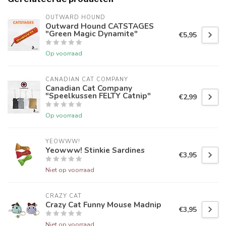
OUTWARD HOUND
Outward Hound CATSTAGES
"Green Magic Dynamite"
€5,95
Op voorraad
CANADIAN CAT COMPANY
Canadian Cat Company
"Speelkussen FELTY Catnip"
€2,99
Op voorraad
YEOWWW!
Yeowww! Stinkie Sardines
€3,95
Niet op voorraad
CRAZY CAT
Crazy Cat Funny Mouse Madnip
€3,95
Niet op voorraad