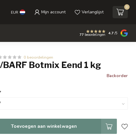
0
Mijn account
Verlanglijst
EUR
4.7
/5
77
beoordelingen
0 beoordelingen
BARF Botmix Eend 1 kg
Backorder
*
Toevoegen aan winkelwagen