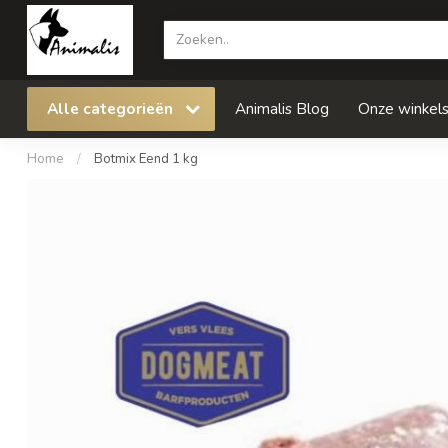
Alle categorieën
Animalis Blog
Onze winkel
Home
/
Botmix Eend 1 kg