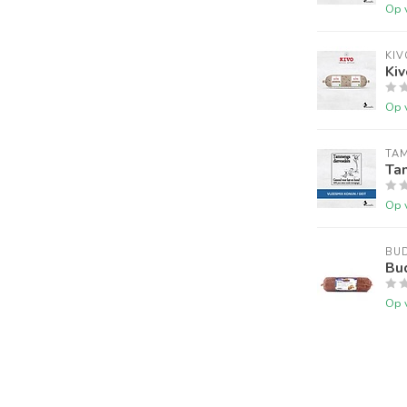
Op 
KIV
Kiv
Op 
TA
Ta
Op 
BU
Bu
Op 