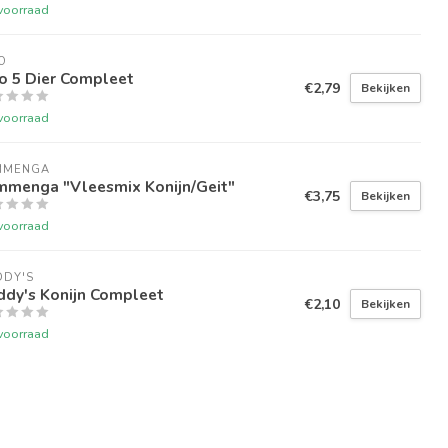
voorraad
O
o 5 Dier Compleet
€2,79
Bekijken
voorraad
MMENGA
mmenga "Vleesmix Konijn/Geit"
€3,75
Bekijken
voorraad
DDY'S
ddy's Konijn Compleet
€2,10
Bekijken
voorraad