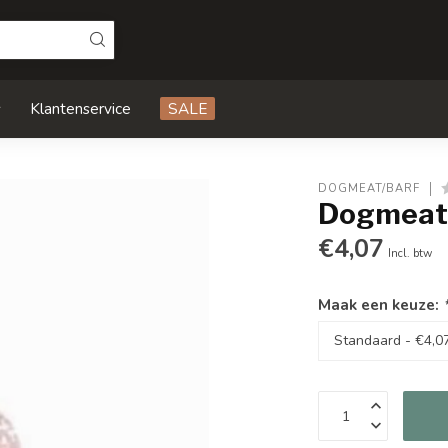
s
Klantenservice
SALE
DOGMEAT/BARF
Dogmeat/
€4,07
Incl. btw
Maak een keuze: