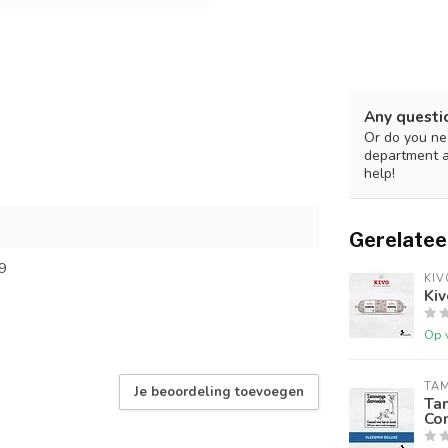
Any questi
Or do you nee
department 
help!
Gerelatee
9
KIV
Ki
Op 
TA
Je beoordeling toevoegen
Ta
Co