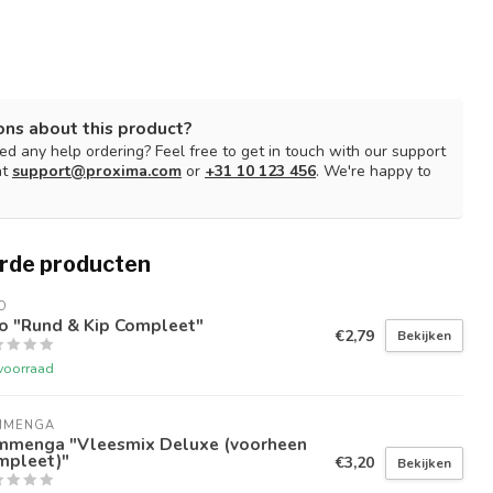
ons about this product?
d any help ordering? Feel free to get in touch with our support
at
support@proxima.com
or
+31 10 123 456
. We're happy to
rde producten
O
vo "Rund & Kip Compleet"
€2,79
Bekijken
voorraad
MMENGA
mmenga "Vleesmix Deluxe (voorheen
mpleet)"
€3,20
Bekijken