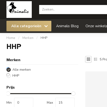
Alle categorieën
Animalis Blog
Onze winkel
Home
/
Merken
/
HHP
HHP
5
Pro
Merken
Alle merken
HHP
Prijs
Min
Max