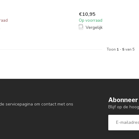
€10,95
raad
Op voorraad
k
Vergelijk
Toon
1
-
5
van 5
Abonneer 
de servicepagina om contact met ons
Blijf op de hoo