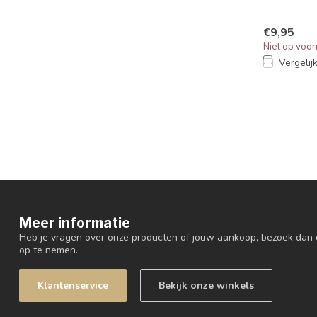
€9,95
Niet op voor
Vergelij
Meer informatie
Heb je vragen over onze producten of jouw aankoop, bezoek dan 
op te nemen.
Klantenservice
Bekijk onze winkels