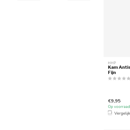
HHP
Kam Antis
Fijn
€9,95
Op voorraad
Vergelij