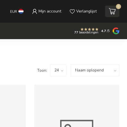
0
Mijn account
Verlanglijst
EUR
4.7
/5
77
beoordelingen
Toon: