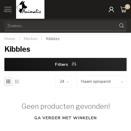
0
MENU
Home
/
Merken
/
Kibbles
Kibbles
Filters
Geen producten gevonden!
GA VERDER MET WINKELEN