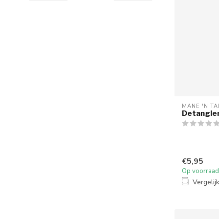
MANE 'N TA
Detangle
€5,95
Op voorraad
Vergelij