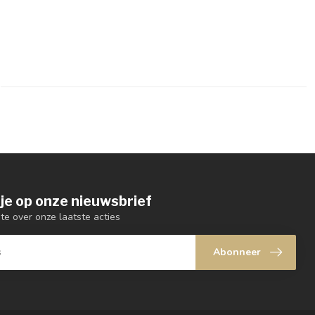
je op onze nieuwsbrief
gte over onze laatste acties
Abonneer