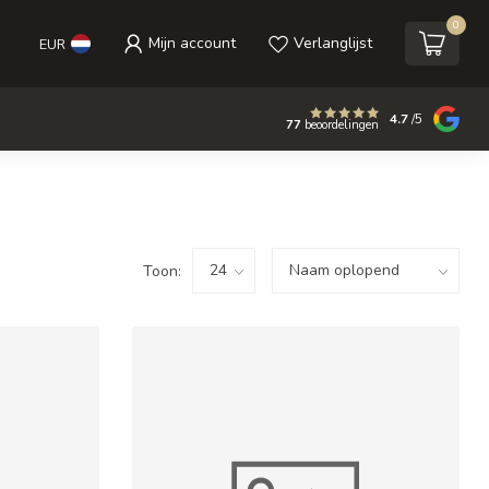
0
Mijn account
Verlanglijst
EUR
4.7
/5
77
beoordelingen
Toon: