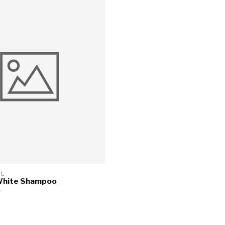
IL
 White Shampoo