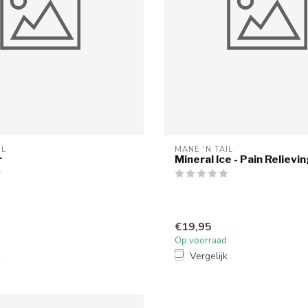
IL
MANE 'N TAIL
r
Mineral Ice - Pain Relievi
€19,95
Op voorraad
k
Vergelijk