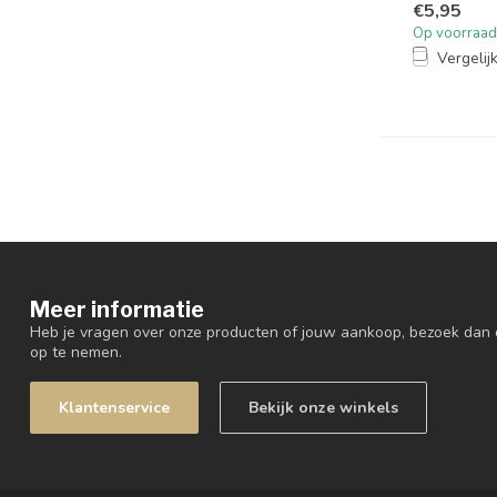
€5,95
Op voorraad
Vergelij
Meer informatie
Heb je vragen over onze producten of jouw aankoop, bezoek dan 
op te nemen.
Klantenservice
Bekijk onze winkels