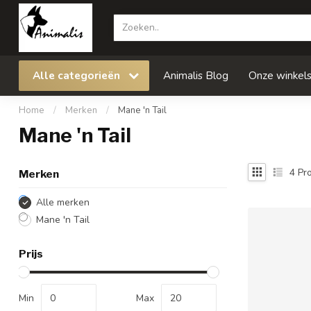
Alle categorieën
Animalis Blog
Onze winkel
Home
/
Merken
/
Mane 'n Tail
Mane 'n Tail
4
Pro
Merken
Alle merken
Mane 'n Tail
Prijs
Min
Max