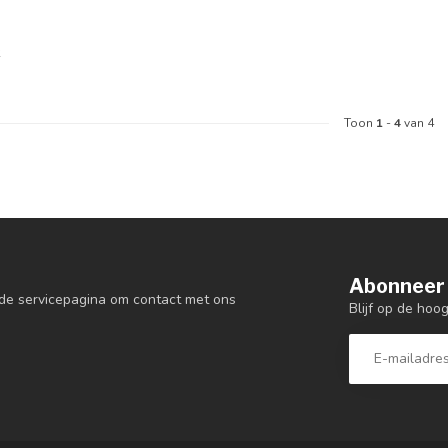
k
Toon
1
-
4
van 4
Abonneer 
de servicepagina om contact met ons
Blijf op de hoo