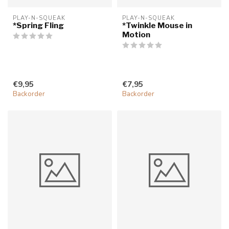
PLAY-N-SQUEAK
PLAY-N-SQUEAK
*Spring Fling
*Twinkle Mouse in
Motion
€9,95
€7,95
Backorder
Backorder