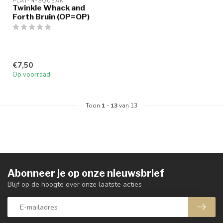
PLAY-N-SQUEAK
Twinkle Whack and
Forth Bruin (OP=OP)
€7,50
Op voorraad
Toon
1
-
13
van 13
Abonneer je op onze nieuwsbrief
Blijf op de hoogte over onze laatste acties